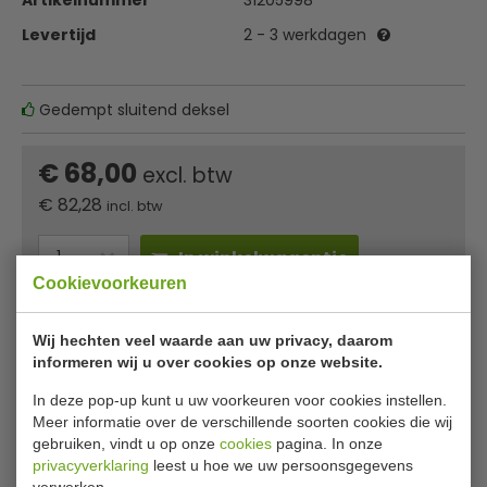
Artikelnummer
31205998
Levertijd
2 - 3 werkdagen
Gedempt sluitend deksel
€ 68,00
excl. btw
€
82,28
incl. btw
In winkelwagentje
Cookievoorkeuren
Of
betaal
27,43
in 3 termijnen
met Klarna
Wij hechten veel waarde aan uw privacy, daarom
informeren wij u over cookies op onze website.
✔ Gratis verzending* ✔ 24 uur levering ✔ Laagste
prijsgarantie
In deze pop-up kunt u uw voorkeuren voor cookies instellen.
Meer informatie over de verschillende soorten cookies die wij
gebruiken, vindt u op onze
cookies
pagina. In onze
Eko Hana pedaalemmer 70 liter
privacyverklaring
leest u hoe we uw persoonsgegevens
verwerken.