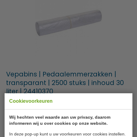
Vepabins | Pedaalemmerzakken |
transparant | 2500 stuks | inhoud 30
liter | 24410370
Cookievoorkeuren
Merk
Vepabins
Artikelnummer
24410370
Wij hechten veel waarde aan uw privacy, daarom
informeren wij u over cookies op onze website.
Levertijd
2 - 3 werkdagen
In deze pop-up kunt u uw voorkeuren voor cookies instellen.