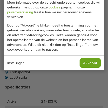
Meer informatie over de verschillende soorten cookies die wij
gebruiken, vindt u op onze
cookies
pagina. In onze
€ 42,00
excl. btw
privacyverklaring
leest u hoe we uw persoonsgegevens
verwerken.
€
50,82
incl. btw
Door op "Akkoord" te klikken, geeft u toestemming voor het
gebruik van alle cookies, waaronder functionele, analytische
In winkelwagentje
en advertentie/trackingcookies. Deze worden gebruikt voor
het optimaliseren van de website en het personaliseren van
Of
betaal
16,94
in 3 termijnen
met Klarna
advertenties. Wilt u dit niet, klik dan op "Instellingen" om uw
cookievoorkeuren aan te passen.
Pedaalemmerzakken 2500 stuks
Instellingen
Akkoord
Inhoud 30 liter
Transparant
2500 stuks
Specificaties
Artikel
24410370