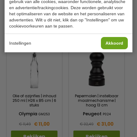
molen geschikt voor zowel fijne als grove mineralen
Aantal
1 set
gebruik van alle cookies, waaronder functionele, analytische
en advertentie/trackingcookies. Deze worden gebruikt voor
Gewicht
400 gram
het optimaliseren van de website en het personaliseren van
advertenties. Wilt u dit niet, klik dan op "Instellingen" om uw
cookievoorkeuren aan te passen.
Is dit iets voor jou?
Instellingen
Akkoord
Olie of azijnfles | inhoud
Pepermolen | instelbaar
250 ml | H26 x B5 cm | 6
maalmechanisme |
stuks
hoog 13 cm
Olympia
Peugeot
GM253
P024
€ 11,00
€ 31,00
€ 11,49
€ 32,49
Bekijken
Bekijken