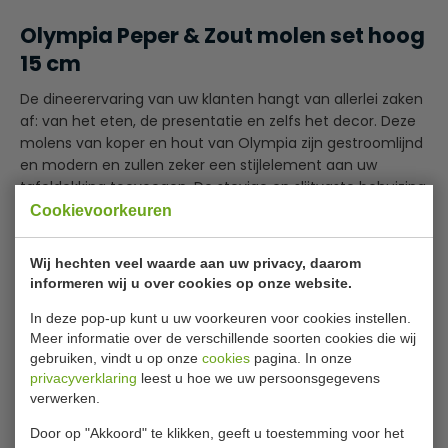
Olympia Peper & Zout molen set hoog
15 cm
De dineerervaring van uw klanten hangt van allerlei zaken
af: van het eten, de presentatie en zelfs het decor. Deze
molens van koper en hout van Olympia zijn gestroomlijnd
en modern en zullen zeker een stijlelement aan uw
tafeldekking toevoegen. De stevige en slijtvaste behuizing
van de molens is ideaal voor dagelijks gebruik in uw
Cookievoorkeuren
restaurant. Een tweedelige set voor zout en peper. Met
instelbaar keramisch maalmechanisme voor een fijne en
Lees meer
Wij hechten veel waarde aan uw privacy, daarom
grove maling.
informeren wij u over cookies op onze website.
Specificaties
Gestroomlijnd en modern design
In deze pop-up kunt u uw voorkeuren voor cookies instellen.
Ideaal voor dagelijks gebruik in uw restaurant
Meer informatie over de verschillende soorten cookies die wij
Model
CR689
gebruiken, vindt u op onze
cookies
pagina. In onze
2-delige set: voor peper en voor zout
privacyverklaring
leest u hoe we uw persoonsgegevens
Hoog
De fioelen zijn gemarkeerd met 'S' en 'P' voor
15 cm
verwerken.
makkelijke onderscheiding
Materiaal
Koper en hout
Het instelbare keramische mechanisme maakt de
Door op "Akkoord" te klikken, geeft u toestemming voor het