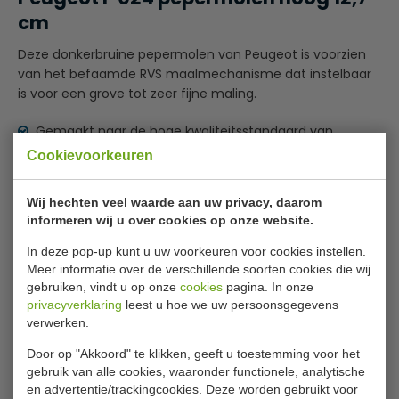
cm
Deze donkerbruine pepermolen van Peugeot is voorzien
van het befaamde RVS maalmechanisme dat instelbaar
is voor een grove tot zeer fijne maling.
Gemaakt naar de hoge kwaliteitsstandaard van
peugeot
Cookievoorkeuren
Er geldt een beperkte garantie vanuit Peugeot op
fabricagefouten
Lees meer
Wij hechten veel waarde aan uw privacy, daarom
Instelbare maling
informeren wij u over cookies op onze website.
Specificaties
Optie: zoutmolen
In deze pop-up kunt u uw voorkeuren voor cookies instellen.
Meer informatie over de verschillende soorten cookies die wij
Model
P 024
gebruiken, vindt u op onze
cookies
pagina. In onze
privacyverklaring
leest u hoe we uw persoonsgegevens
Hoog
12,7 cm
verwerken.
Materiaal
donker hout
Door op "Akkoord" te klikken, geeft u toestemming voor het
Gewicht
180 gram
gebruik van alle cookies, waaronder functionele, analytische
en advertentie/trackingcookies. Deze worden gebruikt voor