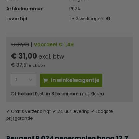
Artikelnummer
P024
Levertijd
1 - 2 werkdagen
€ 32,49
|
Voordeel € 1,49
€ 31,00
excl. btw
€
37,51
incl. btw
In winkelwagentje
Of
betaal
12,50
in 3 termijnen
met Klarna
✔ Gratis verzending* ✔ 24 uur levering ✔ Laagste
prijsgarantie
Peugeot P 024 pepermolen hoog 12,7