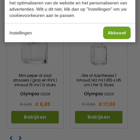
het optimaliseren van de website en het personaliseren van
advertenties. Wilt u dit niet, klik dan op "Instellingen" om uw
Is dit iets voor jou?
cookievoorkeuren aan te passen.
Instellingen
Akkoord
Mini peper of zout
Olie of Azijnflesjes |
strooiers | glas en RVS |
Inhoud 142 ml | Ø15 x H5
inhoud 15 ml | 12 stuks
cm | Per 12 Stuks
Olympia
Olympia
CE328
CE329
€ 8,85
€ 17,00
€ 9,39
€ 17,69
Bekijken
Bekijken