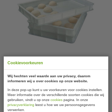
EcoFrost | Pizzabollenbak | 7020.0600
Cookievoorkeuren
Merk
EcoFrost
Wij hechten veel waarde aan uw privacy, daarom
informeren wij u over cookies op onze website.
Artikelnummer
7020.0600
Levertijd
Op voorraad (1 - 2
In deze pop-up kunt u uw voorkeuren voor cookies instellen.
Meer informatie over de verschillende soorten cookies die wij
werkdagen)
gebruiken, vindt u op onze
cookies
pagina. In onze
privacyverklaring
leest u hoe we uw persoonsgegevens
verwerken.