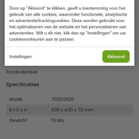
€ 20,00
|
Voordeel € 2,00
Door op "Akkoord" te klikken, geeft u toestemming voor het
€ 18,00
gebruik van alle cookies, waaronder functionele, analytische
excl. btw
en advertentie/trackingcookies. Deze worden gebruikt voor
€
21,78
incl. btw
het optimaliseren van de website en het personaliseren van
advertenties. Wilt u dit niet, klik dan op "Instellingen" om uw
cookievoorkeuren aan te passen.
In winkelwagentje
Of
betaal
7,26
in 3 termijnen
met Klarna
Instellingen
Akkoord
Pizzabollenbak
Specificaties
Model
7020.0600
B x D x H
600 x 400 x 70 mm
Gewicht
1.5 kilo