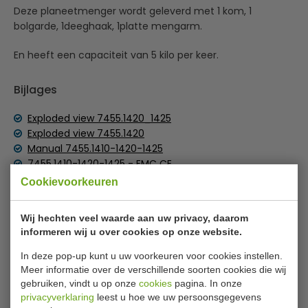
Deze planeetmenger wordt geleverd met 1 kom, 1
bolgarde, 1deeghaak, 1platte mengarm.
En heeft een capaciteit van 5 kilo per keer.
Bijlages
Exploded view 7455.1420_1425
Exploded view 7455.1420
Manual 7455.1410-1420-1425
7455.1410-1420-1425 - EMC CE
7455.1410-1420-1425 - LVD DoC
Cookievoorkeuren
Specificaties
Wij hechten veel waarde aan uw privacy, daarom
informeren wij u over cookies op onze website.
Nummer:
7455.1420
In deze pop-up kunt u uw voorkeuren voor cookies instellen.
B x D x H:
530 x 496 x 780 mm
Meer informatie over de verschillende soorten cookies die wij
gebruiken, vindt u op onze
cookies
pagina. In onze
Vulinhoud:
20 Liter
privacyverklaring
leest u hoe we uw persoonsgegevens