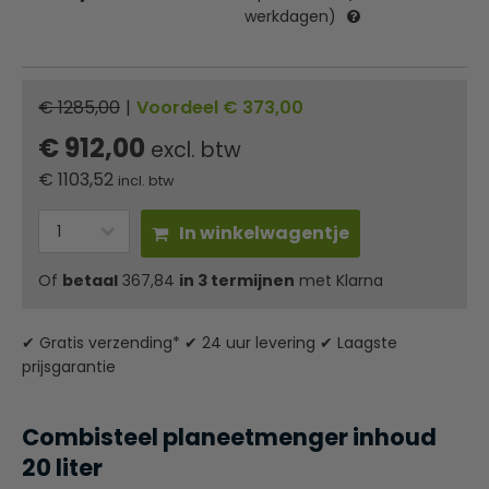
werkdagen)
€ 1285,00
|
Voordeel € 373,00
€ 912,00
excl. btw
€
1103,52
incl. btw
In winkelwagentje
Of
betaal
367,84
in 3 termijnen
met Klarna
✔ Gratis verzending* ✔ 24 uur levering ✔ Laagste
prijsgarantie
Combisteel planeetmenge
r inhoud
20 liter