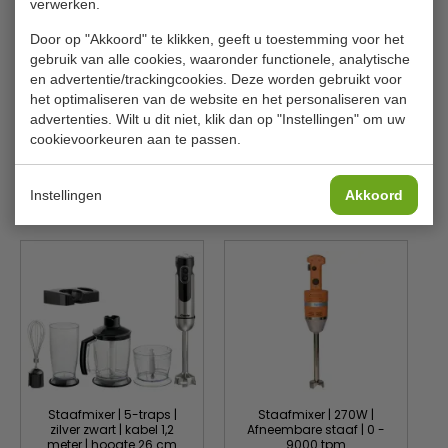
Toerental:
104 - 187 - 365
verwerken.
Cap.eenh./keer:
5 kilo
Door op "Akkoord" te klikken, geeft u toestemming voor het
gebruik van alle cookies, waaronder functionele, analytische
Volt.:
230 V
en advertentie/trackingcookies. Deze worden gebruikt voor
het optimaliseren van de website en het personaliseren van
El.vermogen:
1.1 kW
advertenties. Wilt u dit niet, klik dan op "Instellingen" om uw
Gewicht:
87 kilo
cookievoorkeuren aan te passen.
Instellingen
Akkoord
Is dit iets voor jou?
Staafmixer | 5-traps |
Staafmixer | 270W |
zilver zwart | kabel 1,2
Afneembare staaf | 0 -
meter | hoogte 26 cm
9000 tpm