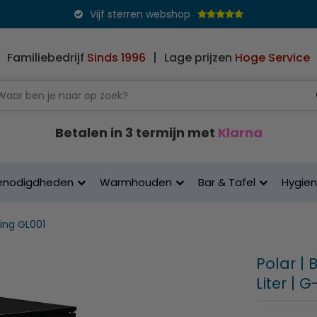
Vijf sterren webshop
Familiebedrijf
Sinds 1996
|
Lage prijzen
Hoge Service
Betalen in 3 termijn met
Klarna
enodigdheden
Warmhouden
Bar & Tafel
Hygie
ling GL001
Polar | 
Liter | 