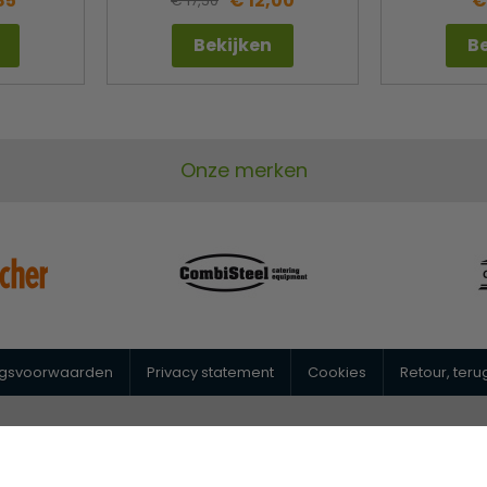
85
€ 12,00
€
€ 17,50
Bekijken
Be
Onze merken
ngsvoorwaarden
Privacy statement
Cookies
Retour, ter
@horeca-megastore.nl