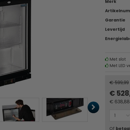
Merk
Artikelnu
Garantie
Levertijd
Energielab
Met slot
Met LED ve
€ 599,99
€ 528
€
638,88
Of
betaa