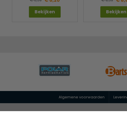
€ 6,20
€ 8,
€ 6,59
€ 9,39
Bekijken
Bekijken
Algemene voorwaarden
Leveri
© 2026 Horeca Megastore
|
088 26 00 400
|
info