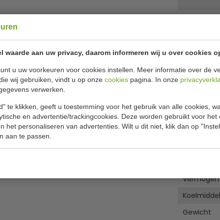
✔ Gratis ver
euren
l waarde aan uw privacy, daarom informeren wij u over cookies o
Specificat
unt u uw voorkeuren voor cookies instellen. Meer informatie over de ve
Model
die wij gebruiken, vindt u op onze
cookies
pagina. In onze
privacyverkl
 ideale compacte opslag voor uw meest populaire
gegevens verwerken.
dt u uw bestsellers altijd perfect gekoeld en
Inhoud
" te klikken, geeft u toestemming voor het gebruik van alle cookies, 
Temperat
lytische en advertentie/trackingcookies. Deze worden gebruikt voor het
 het personaliseren van advertenties. Wilt u dit niet, klik dan op "Inst
ur en energiezuinige interne LED-verlichting. Zo
Max.omgev
n aan te passen.
gestimuleerd. De koeling is bovendien heel
H x B x D
ie en de handige semi-automatische ontdooiing.
s en blikjes.
Isolatie
Vermogen
ks gebruik in professionele keukens. Ze hebben
essoren. De G-serie is de perfecte keus als u
Koelmidde
 leveren, ook bij vaak openen en sluiten. De G-
Gewicht
r tot 32°C.