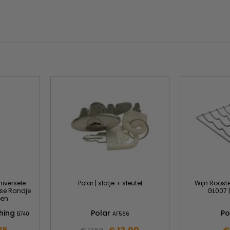
teit
ng met display
s
voor maximale efficiëntie
na openen
niversele
Polar | slotje + sleutel
Wijn Rooste
ise Randje
GL007 |
oen
thing
Polar
Po
B740
AF566