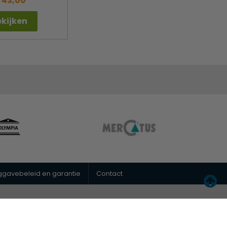
 43,00
kijken
uggavebeleid en garantie
Contact