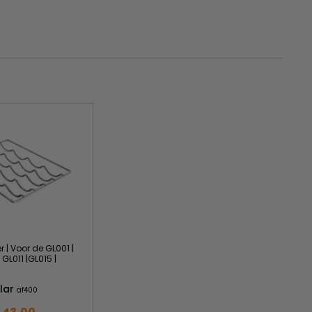
r | Voor de GL001 |
 GL011 |GL015 |
lar
af400