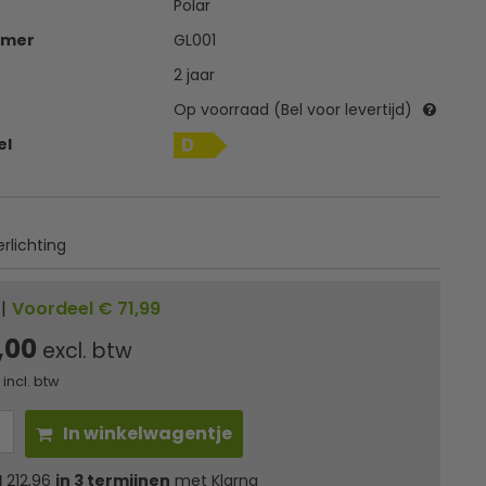
Polar
mmer
GL001
2 jaar
Op voorraad (Bel voor levertijd)
el
rlichting
|
Voordeel € 71,99
,00
excl. btw
incl. btw
In winkelwagentje
l
212,96
in 3 termijnen
met Klarna