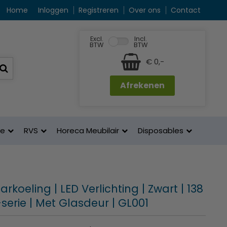
Home
Inloggen
Registreren
Over ons
Contact
Excl.
Incl.
BTW
BTW
€ 0,-
Afrekenen
ne
RVS
Horeca Meubilair
Disposables
Barkoeling | LED Verlichting | Zwart | 138
G-serie | Met Glasdeur | GL001