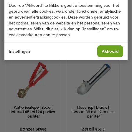
Porties
20 porties per liter
Door op "Akkoord" te klikken, geeft u toestemming voor het
gebruik van alle cookies, waaronder functionele, analytische
Kleur
Geel
en advertentie/trackingcookies. Deze worden gebruikt voor
Gewicht
130 gram
het optimaliseren van de website en het personaliseren van
advertenties. Wilt u dit niet, klik dan op "Instellingen" om uw
cookievoorkeuren aan te passen.
Is dit iets voor jou?
Instellingen
Akkoord
Portioneerlepel | rood |
IJsschep | blauw |
inhoud 45 ml | 24 porties
inhoud 88 ml | 12 porties
per liter
per liter
Bonzer
Zeroll
GD586
GD615