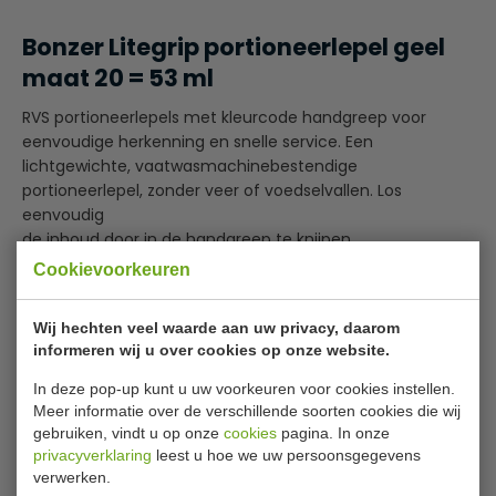
Bonzer Litegrip portioneerlepel geel
maat 20 = 53 ml
RVS portioneerlepels met kleurcode handgreep voor
eenvoudige herkenning en snelle service. Een
lichtgewichte, vaatwasmachinebestendige
portioneerlepel, zonder veer of voedselvallen. Los
eenvoudig
de inhoud door in de handgreep te knijpen.
Cookievoorkeuren
RVS
Lees meer
Zonder voedselvaller
Wij hechten veel waarde aan uw privacy, daarom
Zonder veer
Specificaties
informeren wij u over cookies op onze website.
20 porties per liter
Vaatwasmachinebestendig
In deze pop-up kunt u uw voorkeuren voor cookies instellen.
Model
J 086
Meer informatie over de verschillende soorten cookies die wij
Ø Diameter
5.4 cm
gebruiken, vindt u op onze
cookies
pagina. In onze
privacyverklaring
leest u hoe we uw persoonsgegevens
Inhoud
53 ml
verwerken.