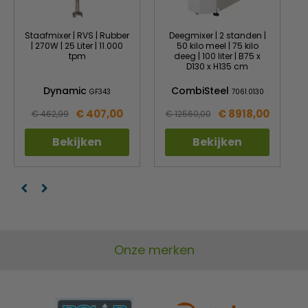
Staafmixer | RVS | Rubber
Deegmixer | 2 standen |
| 270W | 25 Liter | 11.000
50 kilo meel | 75 kilo
tpm
deeg | 100 liter | B75 x
D130 x H135 cm
Dynamic
CombiSteel
GF343
7061.0130
€ 407,00
€ 8918,00
€ 462,99
€ 12560,00
Bekijken
Bekijken
Onze merken