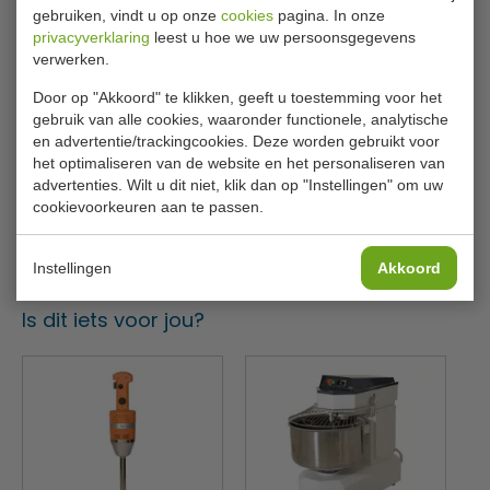
Specificaties
gebruiken, vindt u op onze
cookies
pagina. In onze
privacyverklaring
leest u hoe we uw persoonsgegevens
Heavy duty 325W direct drive motor
Model
CB 576
verwerken.
Eenvoudig schoon te maken metalen constructie
6,9L hoogglans RVS kom met komlift
H x B x D
41,5 x 37 x 28,7 cm
Door op "Akkoord" te klikken, geeft u toestemming voor het
Eenvoudige handmatige bediening
gebruik van alle cookies, waaronder functionele, analytische
Snelheid
40 - 200 tpm.
Planetaire mixbeweging benut volledige kominhoud
en advertentie/trackingcookies. Deze worden gebruikt voor
Op stabiele standaard voor ergonomische werkhoogte
het optimaliseren van de website en het personaliseren van
Motor
1,3 pk
advertenties. Wilt u dit niet, klik dan op "Instellingen" om uw
Inclusief RVS garde, klopper en sterke deeghaak
Volt.
220 - 240V
cookievoorkeuren aan te passen.
Inclusief beveiligingsschild en noodstop
KitchenAid hub aan voorzijde voor allerlei accessoires
Kleur
Rood
Instellingen
Akkoord
Is dit iets voor jou?