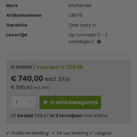
Merk
KitchenAid
Artikelnummer
CB576
Garantie
1 jaar carry in
Levertijd
Op voorraad (1 - 2
werkdagen)
€ 948,99
|
Voordeel € 208,99
€ 740,00
excl. btw
€
895,40
incl. btw
In winkelwagentje
Of
betaal
298,47
in 3 termijnen
met Klarna
✔ Gratis verzending* ✔ 24 uur levering ✔ Laagste