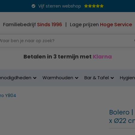
Vijf sterren webshop
Familiebedrijf
Sinds 1996
|
Lage prijzen
Hoge Service
Betalen in 3 termijn met
Klarna
enodigdheden
Warmhouden
Bar & Tafel
Hygie
ero Y804
Bolero |
x Ø22 cm