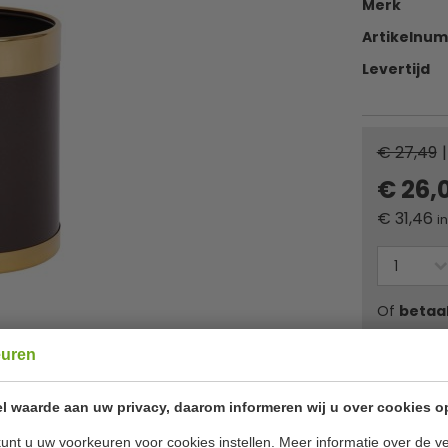
Merk
Artikelnu
Levertijd
€ 27,49
|
€ 26,
€
31,46
i
Of
betaa
euren
✔ Gratis ver
l waarde aan uw privacy, daarom informeren wij u over cookies o
unt u uw voorkeuren voor cookies instellen. Meer informatie over de ve