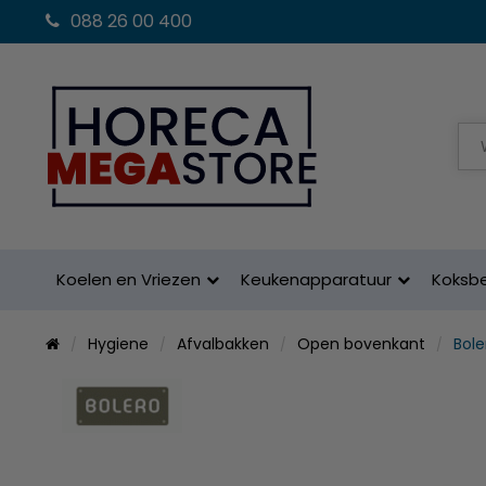
088 26 00 400
Koelen en Vriezen
Keukenapparatuur
Koksb
Hygiene
Afvalbakken
Open bovenkant
Bol