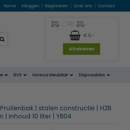
Home
Inloggen
Registreren
Over ons
Contact
Excl.
Incl.
BTW
BTW
€ 0,-
Afrekenen
ne
RVS
Horeca Meubilair
Disposables
 Prullenbak | stalen constructie | H28
 | inhoud 10 liter | Y804