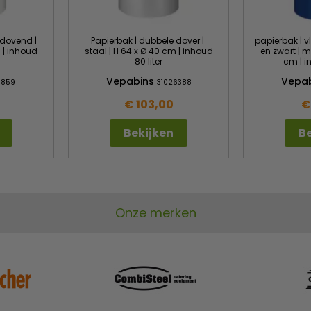
mdovend |
Papierbak | dubbele dover |
papierbak | 
 | inhoud
staal | H 64 x Ø 40 cm | inhoud
en zwart | m
80 liter
cm | in
Vepabins
Vepa
1859
31026388
€ 103,00
€
Bekijken
Be
Onze merken