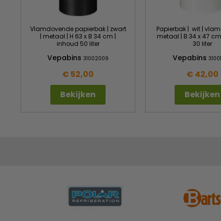
Vlamdovende papierbak | zwart
Papierbak | wit | vla
| metaal | H 63 x B 34 cm |
metaal | B 34 x 47 cm
inhoud 50 liter
30 liter
Vepabins
Vepabins
31002009
3100
€ 52,00
€ 42,00
Bekijken
Bekijken