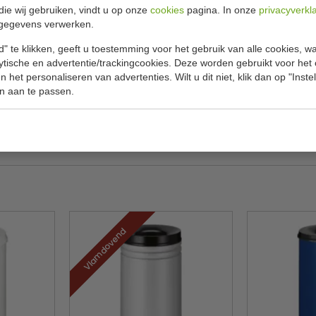
Specificat
nd inhoud 10 liter
die wij gebruiken, vindt u op onze
cookies
pagina. In onze
privacyverkl
gegevens verwerken.
erlook is ideaal voor hotelkamers, slaapkamers,
Model
" te klikken, geeft u toestemming voor het gebruik van alle cookies, 
er is de prullenbak geschikt voor kleine ruimtes en
lytische en advertentie/trackingcookies. Deze worden gebruikt voor het
H x Ø
mee. Perfect voor thuis en voor professioneel
 het personaliseren van advertenties. Wilt u dit niet, klik dan op "Inst
Inhoud
n aan te passen.
Gewicht
Vlamdovend