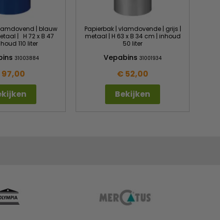
vlamdovend | blauw
Papierbak | vlamdovende | grijs |
etaal | H 72 x B 47
metaal | H 63 x B 34 cm | inhoud
houd 110 liter
50 liter
bins
Vepabins
31003884
31001934
 97,00
€ 52,00
kijken
Bekijken