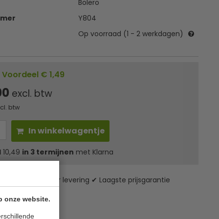
Bolero
mmer
Y804
Op voorraad (1 - 2 werkdagen)
Voordeel € 1,49
00
excl. btw
ncl. btw
In winkelwagentje
l
10,49
in 3 termijnen
met Klarna
zending* ✔ 24 uur levering ✔ Laagste prijsgarantie
p onze website.
rschillende