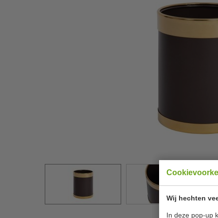
Cookievoork
Wij hechten vee
In deze pop-up k