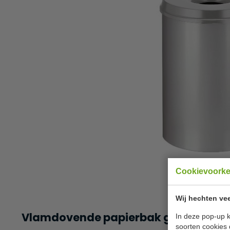
Cookievoork
Wij hechten vee
Vlamdovende papierbak grijs 30 liter 
In deze pop-up k
soorten cookies 