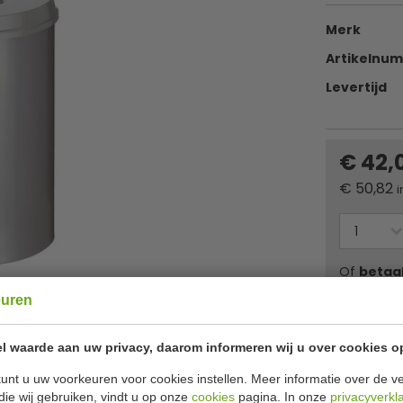
Merk
Artikelnu
Levertijd
€ 42,
€
50,82
i
Of
betaa
euren
✔ Gratis ver
l waarde aan uw privacy, daarom informeren wij u over cookies o
Specificat
H 47 x Ø 33,5 cm
unt u uw voorkeuren voor cookies instellen. Meer informatie over de ve
die wij gebruiken, vindt u op onze
cookies
pagina. In onze
privacyverkl