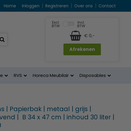
Home
Inloggen
Registreren
Over ons
Contact
Excl.
Incl.
BTW
BTW
€ 0,-
Afrekenen
ne
RVS
Horeca Meubilair
Disposables
 | Papierbak | metaal | grijs |
nd | B 34 x 47 cm | inhoud 30 liter |
0