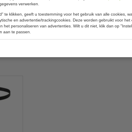
gegevens verwerken.
Model
" te klikken, geeft u toestemming voor het gebruik van alle cookies, 
Bestelnu
lytische en advertentie/trackingcookies. Deze worden gebruikt voor het
Afmetingen
 het personaliseren van advertenties. Wilt u dit niet, klik dan op "Inst
n aan te passen.
Inhoud
Kleur