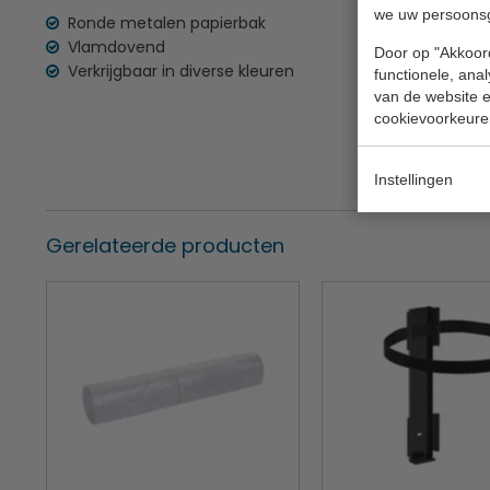
we uw persoons
Ronde metalen papierbak
Vlamdovend
Door op "Akkoord
Verkrijgbaar in diverse kleuren
functionele, ana
van de website en
cookievoorkeure
Instellingen
Gerelateerde producten