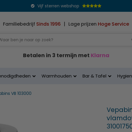
Vijf sterren webshop
Familiebedrijf
Sinds 1996
|
Lage prijzen
Hoge Service
Betalen in 3 termijn met
Klarna
enodigdheden
Warmhouden
Bar & Tafel
Hygie
abins VB 103000
Vepabins
vlamdove
3100175