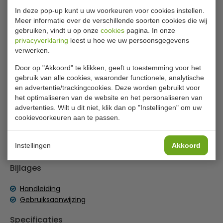
In deze pop-up kunt u uw voorkeuren voor cookies instellen.
Meer informatie over de verschillende soorten cookies die wij
RitePrice metalen kebabmes
gebruiken, vindt u op onze
cookies
pagina. In onze
privacyverklaring
leest u hoe we uw persoonsgegevens
verwerken.
Dit metalen kebabmes heeft een afneembaar schijfblad
van gehard RVS die in enkele seconden door het vlees
Door op "Akkoord" te klikken, geeft u toestemming voor het
snijdt. Met licht kunststof handvat voor eenvoudig
gebruik van alle cookies, waaronder functionele, analytische
gebruik, transformator, reservekabel en stroomkabel.
en advertentie/trackingcookies. Deze worden gebruikt voor
het optimaliseren van de website en het personaliseren van
Instelbare snijdikte van 0,5 mm tot 8 mm
advertenties. Wilt u dit niet, klik dan op "Instellingen" om uw
De grote snijdikte is geschikt voor alle kebab
cookievoorkeuren aan te passen.
Aangedreven door een transformator
De transformator brengt de spanning omlaag van
Lees meer
230-240V naar 30V - een belangrijke
Instellingen
Akkoord
veiligheidsmaatregel. Dankzij de lage spanning is een
lichte elektrische schok, als de kabel beschadigd raakt,
Bijlages
niet levensbedreigend en zal niet snel letsel
veroorzaken
Handleiding
Vaatwasmachinebestendige kop - voordat u de kop
Gebruiksaanwijzing
gaat reinigen dient u deze altijd los te koppelen van
Specificaties
het handvat (dompel het handvat nooit onder in het