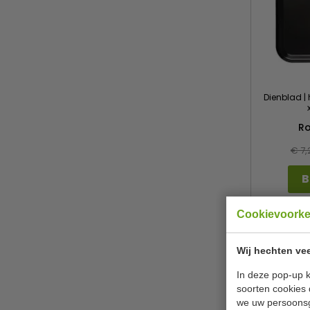
Dienblad | 
Ro
€ 7,
B
Cookievoork
Geld ter
Wij hechten vee
In deze pop-up k
soorten cookies 
we uw persoons