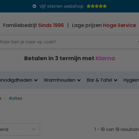
Vijf sterren webshop
Familiebedrijf
Sinds 1996
|
Lage prijzen
Hoge Service
Betalen in 3 termijn met
Klarna
enodigdheden
Warmhouden
Bar & Tafel
Hygie
n
Roltex
1
-
18
van
18
resultat