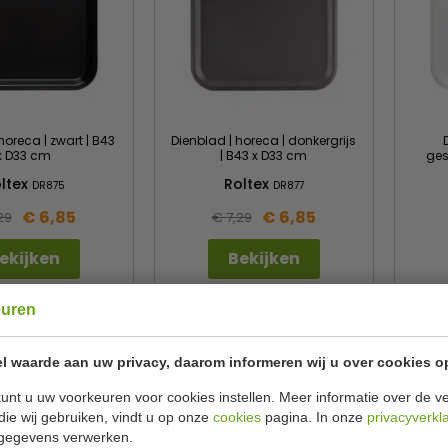
horeca | zwart | B43
Dienblad | horeca | donkergrijs
x D33 cm
| B43 x D33 cm
ges
ltex
Roltex
DR875
DR877
€ 6,85
€ 6,85
29
€ 7,29
ekijken
Bekijken
euren
ug
prijsgarantie
Lage prijzen hoge service
l waarde aan uw privacy, daarom informeren wij u over cookies o
unt u uw voorkeuren voor cookies instellen. Meer informatie over de ve
die wij gebruiken, vindt u op onze
cookies
pagina. In onze
privacyverkl
gegevens verwerken.