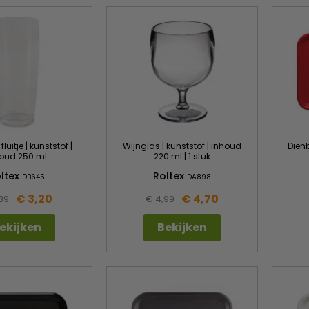
fluitje | kunststof |
Wijnglas | kunststof | inhoud
Dienb
oud 250 ml
220 ml | 1 stuk
ltex
Roltex
DB645
DA898
€ 3,20
€ 4,70
39
€ 4,99
ekijken
Bekijken