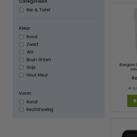
Categorieën
Bar & Tafel
Kleur
Rood
Zwart
Wit
Bruin tinten
Bierglas | 
Grijs
inh
Hout kleur
Ro
€ 3,
Vorm
B
Rond
Rechthoekig