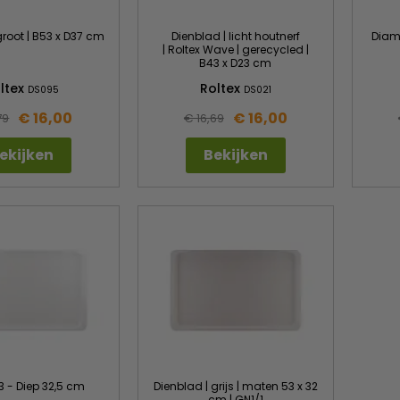
groot | B53 x D37 cm
Dienblad | licht houtnerf
Diam
| Roltex Wave | gerecycled |
B43 x D23 cm
ltex
Roltex
DS095
DS021
€ 16,00
€ 16,00
79
€ 16,69
ekijken
Bekijken
3 - Diep 32,5 cm
Dienblad | grijs | maten 53 x 32
cm | GN1/1