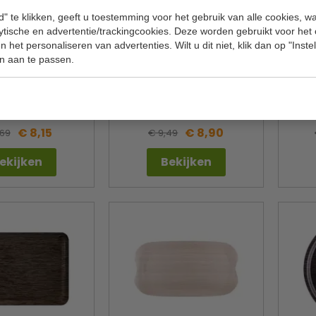
" te klikken, geeft u toestemming voor het gebruik van alle cookies, 
lytische en advertentie/trackingcookies. Deze worden gebruikt voor het
 het personaliseren van advertenties. Wilt u dit niet, klik dan op "Inst
n aan te passen.
ad | rood | met
Dienblad | horeca | wengé |
Dienbl
en | B44 x D31 cm
melamine | B38 x D27 cm
ltex
Roltex
CW018
CR734
€ 8,15
€ 8,90
,69
€ 9,49
ekijken
Bekijken