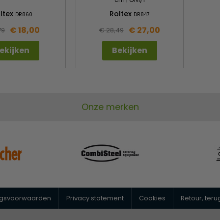
ltex
Roltex
DR860
DR847
€ 18,00
€ 27,00
79
€ 28,49
ekijken
Bekijken
Onze merken
ngsvoorwaarden
Privacy statement
Cookies
Retour, ter