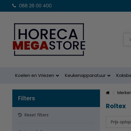
088 26 00 400
Koelen en Vriezen
Keukenapparatuur
Koksb
Merke
Filters
Roltex
Reset filters