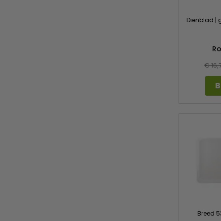
Dienblad | 
Ro
€ 16,
B
Breed 5