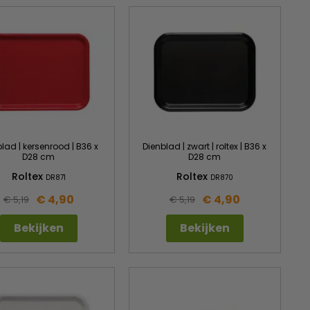
lad | kersenrood | B36 x
Dienblad | zwart | roltex | B36 x
D28 cm
D28 cm
Roltex
Roltex
DR871
DR870
€ 4,90
€ 4,90
€ 5,19
€ 5,19
Bekijken
Bekijken