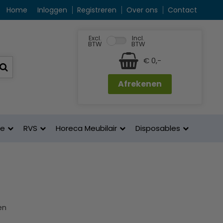
Home
Inloggen
Registreren
Over ons
Contact
Excl.
Incl.
BTW
BTW
€ 0,-
Afrekenen
ne
RVS
Horeca Meubilair
Disposables
en