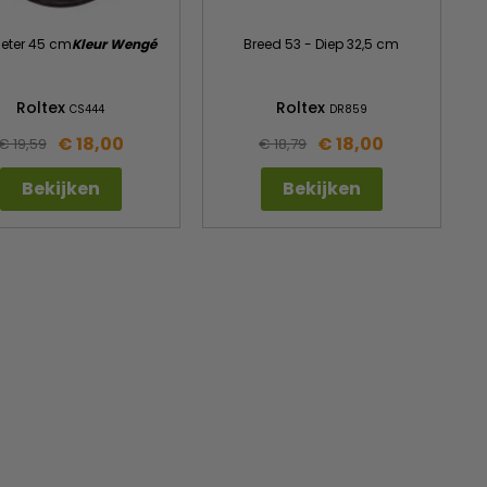
eter 45 cm
Kleur Wengé
Breed 53 - Diep 32,5 cm
Roltex
Roltex
CS444
DR859
€ 18,00
€ 18,00
€ 19,59
€ 18,79
Bekijken
Bekijken