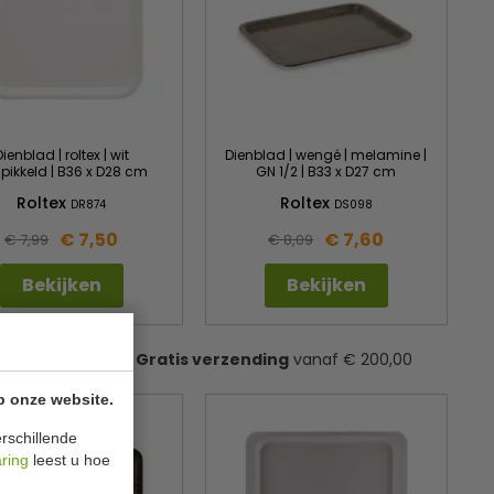
Dienblad | roltex | wit
Dienblad | wengé | melamine |
pikkeld | B36 x D28 cm
GN 1/2 | B33 x D27 cm
Roltex
Roltex
DR874
DS098
€ 7,50
€ 7,60
€ 7,99
€ 8,09
Bekijken
Bekijken
Gratis verzending
vanaf € 200,00
p onze website.
rschillende
aring
leest u hoe