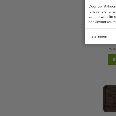
Door op "Akkoord
functionele, ana
van de website en
cookievoorkeure
Dienbl
handvatt
Instellingen
Ro
€ 8
B