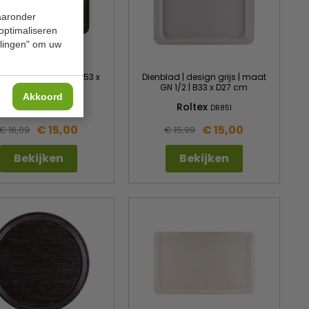
waaronder
 optimaliseren
ellingen" om uw
ad | groot | 1/1GN | B53 x
Dienblad | design grijs | maat
D33 cm
GN 1/2 | B33 x D27 cm
Akkoord
Roltex
Roltex
DS096
DR851
€ 15,00
€ 15,00
€ 16,09
€ 15,99
Bekijken
Bekijken