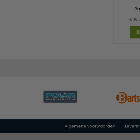
Ro
€ 18,
B
Algemene voorwaarden
Leveri