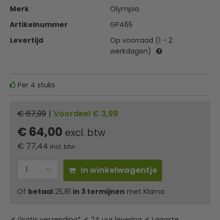
Merk
Olympia
Artikelnummer
GP465
Levertijd
Op voorraad (1 - 2
werkdagen)
Per 4 stuks
€ 67,99
|
Voordeel € 3,99
€ 64,00
excl. btw
€
77,44
incl. btw
In winkelwagentje
Of
betaal
25,81
in 3 termijnen
met Klarna
✔ Gratis verzending* ✔ 24 uur levering ✔ Laagste