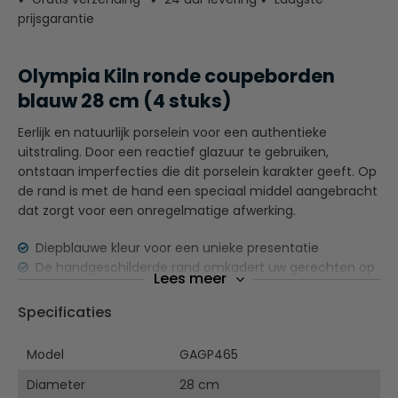
prijsgarantie
Olympia Kiln ronde coupeborden
blauw 28 cm (4 stuks)
Eerlijk en natuurlijk porselein voor een authentieke
uitstraling. Door een reactief glazuur te gebruiken,
ontstaan imperfecties die dit porselein karakter geeft. Op
de rand is met de hand een speciaal middel aangebracht
dat zorgt voor een onregelmatige afwerking.
Diepblauwe kleur voor een unieke presentatie
De handgeschilderde rand omkadert uw gerechten op
Lees meer
fraaie wijze
De onregelmatigheden in de afwerking geven het
Specificaties
geheel een unieke, natuurlijke uitstraling
Dankzij het reactieve glazuur heeft ieder stuk een
Model
GAGP465
unieke afwerking
Diameter
Vaatwasserbestendig
28 cm