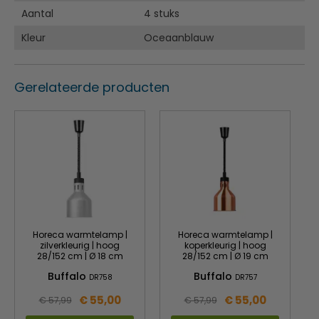
Levenslange dekking onder de Nisbets Chipgarantie
Aantal
4 stuks
Kleur
Oceaanblauw
Gerelateerde producten
Horeca warmtelamp |
Horeca warmtelamp |
zilverkleurig | hoog
koperkleurig | hoog
28/152 cm | Ø 18 cm
28/152 cm | Ø 19 cm
Buffalo
Buffalo
DR758
DR757
€ 55,00
€ 55,00
€ 57,99
€ 57,99