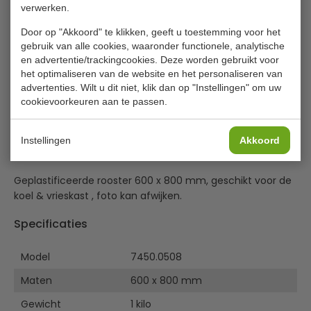
verwerken.
€ 56,00
|
Voordeel € 15,00
Door op "Akkoord" te klikken, geeft u toestemming voor het
gebruik van alle cookies, waaronder functionele, analytische
€ 41,00
excl. btw
en advertentie/trackingcookies. Deze worden gebruikt voor
het optimaliseren van de website en het personaliseren van
€
49,61
incl. btw
advertenties. Wilt u dit niet, klik dan op "Instellingen" om uw
cookievoorkeuren aan te passen.
In winkelwagentje
Of
betaal
16,54
in 3 termijnen
met Klarna
Instellingen
Akkoord
Geplastificeerde rooster 600 x 800 mm, geschikt voor de
koel & vrieskast , foto kan afwijken.
Specificaties
Model
7450.0508
Maten
600 x 800 mm
Gewicht
1 kilo