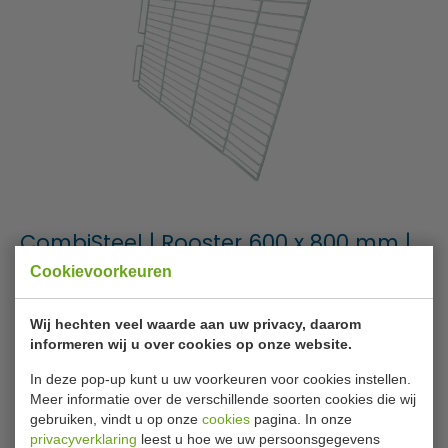
CombiSteel | Rooster 600 x 800 mm |
7450.0508
Cookievoorkeuren
Merk
CombiSteel
Wij hechten veel waarde aan uw privacy, daarom
informeren wij u over cookies op onze website.
Artikelnummer
7450.0508
In deze pop-up kunt u uw voorkeuren voor cookies instellen.
Levertijd
Op voorraad (2 - 3
Meer informatie over de verschillende soorten cookies die wij
werkdagen)
gebruiken, vindt u op onze
cookies
pagina. In onze
privacyverklaring
leest u hoe we uw persoonsgegevens