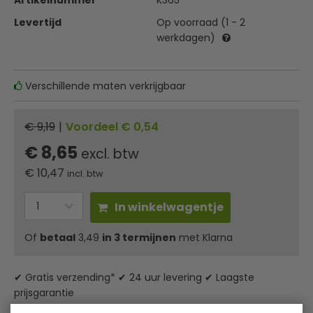
Artikelnummer
K365
Levertijd
Op voorraad (1 - 2
werkdagen)
Verschillende maten verkrijgbaar
€ 9,19
|
Voordeel € 0,54
€ 8,65
excl. btw
€
10,47
incl. btw
In winkelwagentje
Of
betaal
3,49
in 3 termijnen
met Klarna
✔ Gratis verzending* ✔ 24 uur levering ✔ Laagste
prijsgarantie