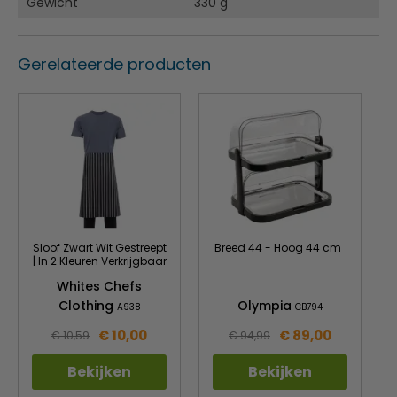
Gewicht
330 g
Gerelateerde producten
Sloof Zwart Wit Gestreept
Breed 44 - Hoog 44 cm
| In 2 Kleuren Verkrijgbaar
Whites Chefs
Clothing
Olympia
A938
CB794
€ 10,00
€ 89,00
€ 10,59
€ 94,99
Bekijken
Bekijken