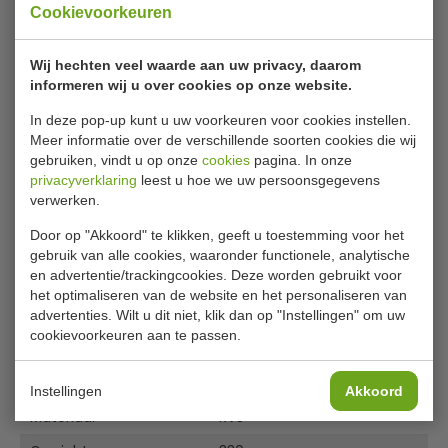
Cookievoorkeuren
Olympia ovale RVS serveerschaal 40
cm
Wij hechten veel waarde aan uw privacy, daarom
informeren wij u over cookies op onze website.
De Olympia ovale serveerschaal 40cm(b)x27cm
combineert door de hoogglans RVS constructie subtiele
In deze pop-up kunt u uw voorkeuren voor cookies instellen.
Meer informatie over de verschillende soorten cookies die wij
elegantie met uitstekende functionaliteit tegen een
gebruiken, vindt u op onze
cookies
pagina. In onze
scherpe prijs. Zeer sterk en vaatwasserbestendig, zodat hij
privacyverklaring
leest u hoe we uw persoonsgegevens
past in veeleisende omgevingen als feesten,
verwerken.
bijeenkomsten of buffetservices. De brede opstaande
rand zorgt dat het eten er niet afvalt zodat u snel kunt
Door op "Akkoord" te klikken, geeft u toestemming voor het
uitserveren zonder knoeien. Stapelbaar, zodat hij weinig
gebruik van alle cookies, waaronder functionele, analytische
Lees meer
opslagruimte in beslag neemt.
en advertentie/trackingcookies. Deze worden gebruikt voor
het optimaliseren van de website en het personaliseren van
Specificaties
advertenties. Wilt u dit niet, klik dan op "Instellingen" om uw
Hoogglans RVS
cookievoorkeuren aan te passen.
Sterke constructie
Model
K 365
Vaatwasserbestendig
Afmeting
Brede opstaande rand tegen knoeien
40 x 27 cm
Instellingen
Akkoord
Stapelbaar
Materiaal
RVS