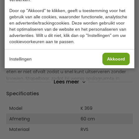
Olympia ovale RVS serveerschaal 60
Door op "Akkoord" te klikken, geeft u toestemming voor het
gebruik van alle cookies, waaronder functionele, analytische
cm
en advertentie/trackingcookies. Deze worden gebruikt voor
het optimaliseren van de website en het personaliseren van
De Olympia ovale serveerschaal 60 cm combineert door
advertenties. Wilt u dit niet, klik dan op "Instellingen" om uw
de hoogglans RVS constructie subtiele elegantie met
cookievoorkeuren aan te passen.
uitstekende functionaliteit tegen een scherpe prijs. Zeer
sterk en vaatwasserbestendig, zodat hij past in
veeleisende omgevingen als feesten, bijeenkomsten of
Instellingen
Akkoord
buffetservices. De brede opstaande rand zorgt dat het
eten er niet afvalt zodat u snel kunt uitserveren zonder
knoeien. Stapelbaar, zodat hij weinig opslagruimte in
Lees meer
beslag neemt.
Specificaties
Hoogglans RVS
Sterke constructie
Model
K 369
Vaatwasserbestendig
Afmeting
Brede opstaande rand tegen knoeien
60 cm
Stapelbaar
Materiaal
RVS