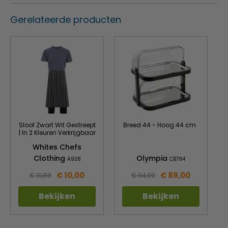
Gerelateerde producten
Sloof Zwart Wit Gestreept
Breed 44 - Hoog 44 cm
| In 2 Kleuren Verkrijgbaar
Whites Chefs
Clothing
Olympia
A938
CB794
€ 10,00
€ 89,00
€ 10,59
€ 94,99
Bekijken
Bekijken