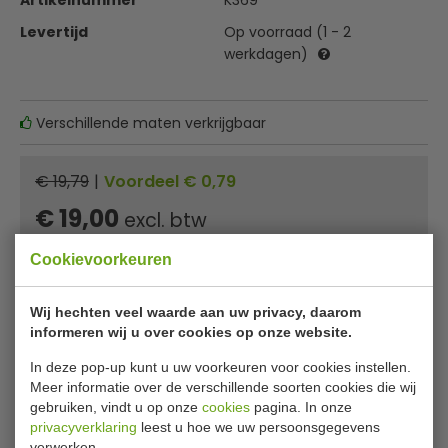
Artikelnummer
K369
Levertijd
Op voorraad (1 - 2
werkdagen)
Verschillende maten verkrijgbaar
€ 19,79
|
Voordeel € 0,79
€ 19,00
excl. btw
€
22,99
incl. btw
Cookievoorkeuren
In winkelwagentje
Wij hechten veel waarde aan uw privacy, daarom
informeren wij u over cookies op onze website.
Of
betaal
7,66
in 3 termijnen
met Klarna
In deze pop-up kunt u uw voorkeuren voor cookies instellen.
Meer informatie over de verschillende soorten cookies die wij
✔ Gratis verzending* ✔ 24 uur levering ✔ Laagste
gebruiken, vindt u op onze
cookies
pagina. In onze
prijsgarantie
privacyverklaring
leest u hoe we uw persoonsgegevens
verwerken.