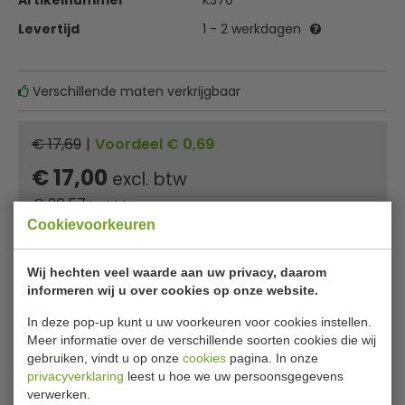
Artikelnummer
K370
Levertijd
1 - 2 werkdagen
Verschillende maten verkrijgbaar
€ 17,69
|
Voordeel € 0,69
€ 17,00
excl. btw
€
20,57
incl. btw
Cookievoorkeuren
In winkelwagentje
Wij hechten veel waarde aan uw privacy, daarom
Of
betaal
6,86
in 3 termijnen
met Klarna
informeren wij u over cookies op onze website.
In deze pop-up kunt u uw voorkeuren voor cookies instellen.
✔ Gratis verzending* ✔ 24 uur levering ✔ Laagste
Meer informatie over de verschillende soorten cookies die wij
prijsgarantie
gebruiken, vindt u op onze
cookies
pagina. In onze
privacyverklaring
leest u hoe we uw persoonsgegevens
verwerken.