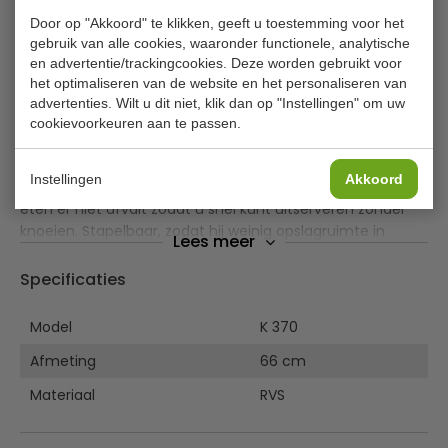
Olympia ovale RVS serveerschaal 66
Door op "Akkoord" te klikken, geeft u toestemming voor het
cm
gebruik van alle cookies, waaronder functionele, analytische
en advertentie/trackingcookies. Deze worden gebruikt voor
De Olympia ovale serveerschaal 66 cm combineert door
het optimaliseren van de website en het personaliseren van
de hoogglans RVS constructie subtiele elegantie met
advertenties. Wilt u dit niet, klik dan op "Instellingen" om uw
uitstekende functionaliteit tegen een scherpe prijs. Zeer
cookievoorkeuren aan te passen.
sterk en vaatwasserbestendig , zodat hij past in
veeleisende omgevingen als feesten, bijeenkomsten of
Instellingen
Akkoord
buffetservices. De brede opstaande rand zorgt dat het
eten er niet afvalt zodat u snel kunt uitserveren zonder
knoeien. Stapelbaar, zodat hij weinig opslagruimte in
Lees meer
beslag neemt.
Specificaties
Hoogglans RVS
Sterke constructie
Model
K 370
Vaatwasserbestendig
Afmeting
Brede opstaande rand tegen knoeien
66 cm
Stapelbaar
Materiaal
RVS