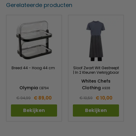
Gerelateerde producten
Breed 44 - Hoog 44 cm
Sloof Zwart Wit Gestreept
| In 2 Kleuren Verkrijgbaar
Whites Chefs
Olympia
Clothing
CB794
A938
€ 89,00
€ 10,00
€ 94,99
€ 10,59
Bekijken
Bekijken