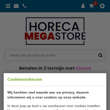
0
Betalen in 3 termijn met
Klarna
RVS wandkast
Cookievoorkeuren
RVS wandkast
Wij hechten veel waarde aan uw privacy, daarom
informeren wij u over cookies op onze website.
RVS wandkasten met of zonder deuren, 80 cm tot 200
In deze pop-up kunt u uw voorkeuren voor cookies instellen.
cm breed, zeer scherp geprijsd, gratis en snel