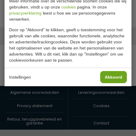
Meer informatie over de verschillende soorten cookies die wij
geleverd, bestel online bij Horeca Megastore.
gebruiken, vindt u op onze
cookies
pagina. In onze
privacyverklaring
leest u hoe we uw persoonsgegevens
verwerken.
Door op "Akkoord" te klikken, geeft u toestemming voor het
Onze merken
gebruik van alle cookies, waaronder functionele, analytische
en advertentie/trackingcookies. Deze worden gebruikt voor
het optimaliseren van de website en het personaliseren van
advertenties. Wilt u dit niet, klik dan op "Instellingen" om uw
cookievoorkeuren aan te passen.
Instellingen
Akkoord
Algemene voorwaarden
Leveringsvoorwaarden
Privacy statement
Cookies
Retour, teruggavebeleid en
garantie
Contact