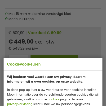
Met 18 mm melamine verstevigd blad
Made in Europe
€ 509,99
|
Voordeel € 60,99
€ 449,00
excl. btw
€
543,29
incl. btw
In winkelwagentje
Cookievoorkeuren
Of
betaal
181,10
in 3 termijnen
met Klarna
Wij hechten veel waarde aan uw privacy, daarom
informeren wij u over cookies op onze website.
Wilt u professionele horecatafels, zoals rvs werkbanken,
kopen? Doe dit via onze webshop en profiteer van
In deze pop-up kunt u uw voorkeuren voor cookies instellen.
uitstekende voorwaarden zoals snelle levering.
Meer informatie over de verschillende soorten cookies die wij
gebruiken, vindt u op onze
cookies
pagina. In onze
privacyverklaring
leest u hoe we uw persoonsgegevens