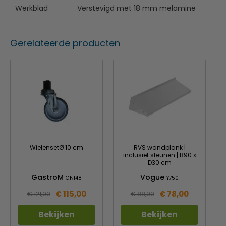
Werkblad
Verstevigd met 18 mm melamine
Gerelateerde producten
WielensetØ 10 cm
RVS wandplank |
inclusief steunen | B90 x
D30 cm
GastroM
Vogue
GN148
Y750
€ 115,00
€ 78,00
€ 121,99
€ 88,99
Bekijken
Bekijken