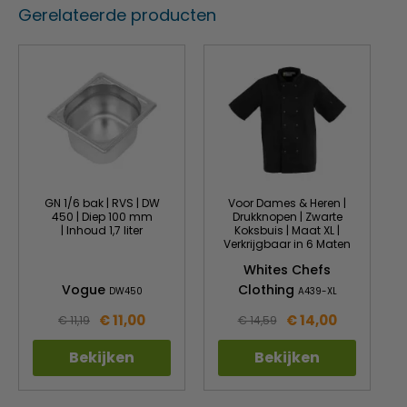
Automatische ontdooiing voor optimale prestaties
Gerelateerde producten
Forced-air koeling voor snel temperatuurherstel
Geleverd met 8x polycarbonaat GN 1/6 bakken
GN 1/6 bak | RVS | DW
Voor Dames & Heren |
450 | Diep 100 mm
Drukknopen | Zwarte
| Inhoud 1,7 liter
Koksbuis | Maat XL |
Verkrijgbaar in 6 Maten
Whites Chefs
Vogue
Clothing
DW450
A439-XL
€ 11,00
€ 14,00
€ 11,19
€ 14,59
Bekijken
Bekijken