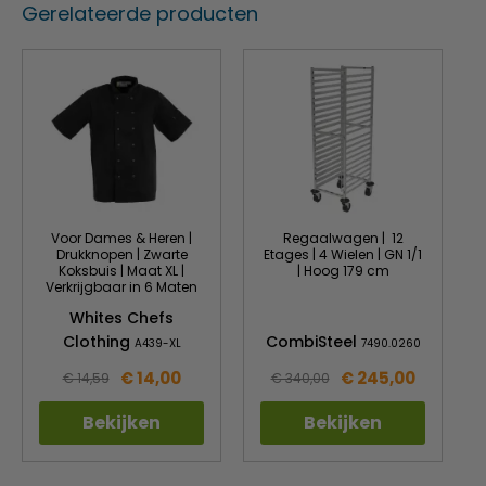
50mm isolatie voor hogere efficiëntie
Gerelateerde producten
1 verstelbaar schap per deur om de opslagcapaciteit
maximaal te kunnen benutten
Glazen scherm voor verbeterde hygiëne
Verwijderbare PE snijplank
Eenvoudig te positioneren of te verplaatsen voor
schoonmaak of onderhoud dankzij de geremde
wieltjes
Gastronorm bakken worden apart verkocht.
Voor Dames & Heren |
Regaalwagen | 12
Drukknopen | Zwarte
Etages | 4 Wielen | GN 1/1
Koksbuis | Maat XL |
| Hoog 179 cm
Verkrijgbaar in 6 Maten
Whites Chefs
Clothing
CombiSteel
A439-XL
7490.0260
€ 14,00
€ 245,00
€ 14,59
€ 340,00
Bekijken
Bekijken