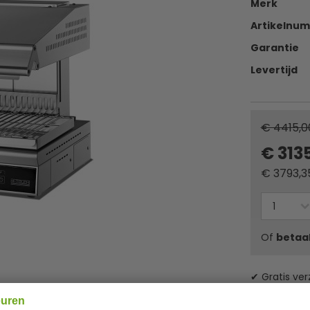
Merk
Artikelnu
Garantie
Levertijd
€ 4415,0
€ 313
€
3793,3
Of
betaa
✔ Gratis ver
euren