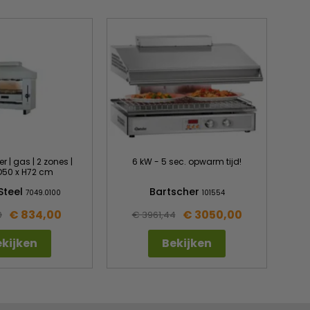
| gas | 2 zones |
6 kW - 5 sec. opwarm tijd!
D50 x H72 cm
Steel
Bartscher
7049.0100
101554
€ 834,00
€ 3050,00
0
€ 3961,44
kijken
Bekijken