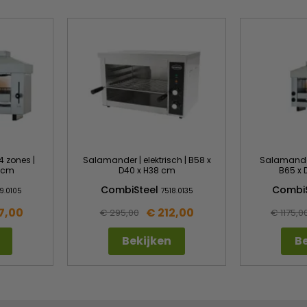
4 zones |
Salamander | elektrisch | B58 x
Salamander 
2 cm
D40 x H38 cm
B65 x 
CombiSteel
Combi
9.0105
7518.0135
7,00
€ 212,00
€ 295,00
€ 1175,0
Bekijken
Be