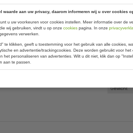
Specificat
l waarde aan uw privacy, daarom informeren wij u over cookies o
se verwarming waardoor een speciaal geroosterd
Model
r geschikt voor uw horeca keuken. Het product is
unt u uw voorkeuren voor cookies instellen. Meer informatie over de ve
B x D x H
die wij gebruiken, vindt u op onze
cookies
pagina. In onze
privacyverkl
rmen. Gebruik de hendel om de afstand tussen
gegevens verwerken.
product is gemaakt van roestvrijstaal en is
Spanning
dig te onderhouden.
" te klikken, geeft u toestemming voor het gebruik van alle cookies, 
EIektrisch
lytische en advertentie/trackingcookies. Deze worden gebruikt voor het
 het personaliseren van advertenties. Wilt u dit niet, klik dan op "Inst
Aantal el
n aan te passen.
Kookvlak
Bediening
r een erkend installateur
Gewicht