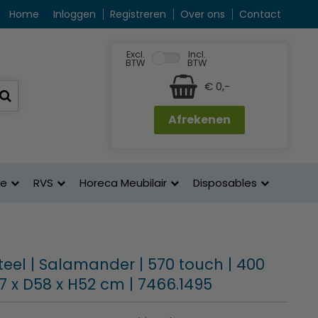
Home
Inloggen
Registreren
Over ons
Contact
Excl.
Incl.
BTW
BTW
€ 0,-
Afrekenen
ne
RVS
Horeca Meubilair
Disposables
eel | Salamander | 570 touch | 400
57 x D58 x H52 cm | 7466.1495