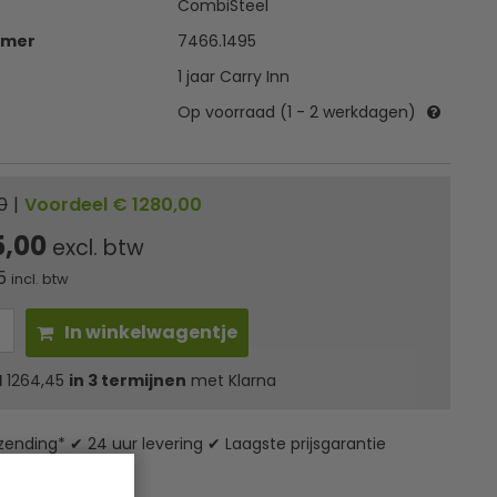
CombiSteel
mmer
7466.1495
1 jaar Carry Inn
Op voorraad (1 - 2 werkdagen)
0
|
Voordeel € 1280,00
5,00
excl. btw
5
incl. btw
In winkelwagentje
l
1264,45
in 3 termijnen
met Klarna
zending* ✔ 24 uur levering ✔ Laagste prijsgarantie