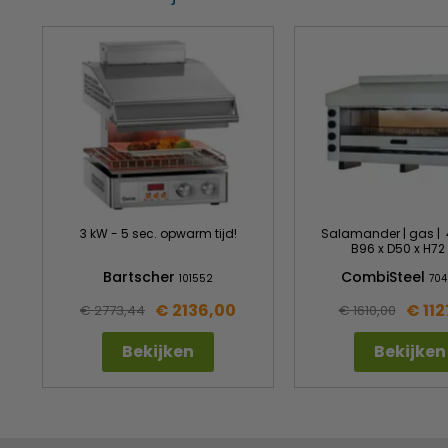
3 kW - 5 sec. opwarm tijd!
Salamander | gas | 
B96 x D50 x H7
Bartscher
CombiSteel
101552
704
€ 2136,00
€ 112
€ 2773,44
€ 1610,00
Bekijken
Bekijken