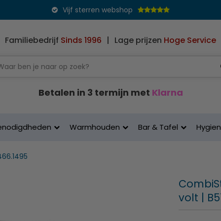
Vijf sterren webshop
Familiebedrijf
Sinds 1996
|
Lage prijzen
Hoge Service
Betalen in 3 termijn met
Klarna
enodigdheden
Warmhouden
Bar & Tafel
Hygie
466.1495
CombiSt
volt | B