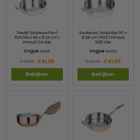
Triwall Sauteuse Pan |
Sauteuse | Inductie | H7 x
RVS/Alu | H6 x Ø 24 cm |
Ø 28 cm | RVS | Inhoud
Inhoud 2,4 Liter
3,95 Liter
Vogue
Vogue
GG031
GG032
€ 51,00
€ 61,00
€ 53,99
€ 64,99
Bekijken
Bekijken