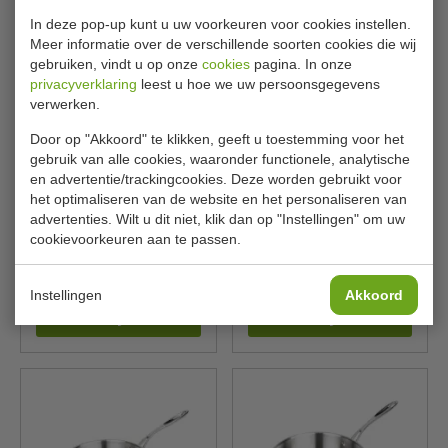
In deze pop-up kunt u uw voorkeuren voor cookies instellen.
Meer informatie over de verschillende soorten cookies die wij
gebruiken, vindt u op onze
cookies
pagina. In onze
privacyverklaring
leest u hoe we uw persoonsgegevens
verwerken.
Door op "Akkoord" te klikken, geeft u toestemming voor het
gebruik van alle cookies, waaronder functionele, analytische
en advertentie/trackingcookies. Deze worden gebruikt voor
Sauteuse | Ø 24cm | RVS |
Sauspan | Triwall | Ø 20
het optimaliseren van de website en het personaliseren van
inhoud 3,5 liter
cm | RVS | Inhoud 2,57 Liter
advertenties. Wilt u dit niet, klik dan op "Instellingen" om uw
cookievoorkeuren aan te passen.
Vogue
Vogue
FC099
Y240
€ 35,00
€ 43,00
€ 37,49
€ 45,99
Instellingen
Akkoord
Bekijken
Bekijken