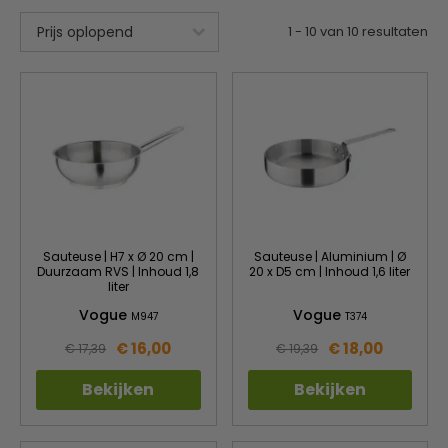
1
-
10
van
10
resultaten
Sauteuse | H7 x Ø 20 cm |
Sauteuse | Aluminium | Ø
Duurzaam RVS | Inhoud 1,8
20 x D5 cm | Inhoud 1,6 liter
liter
Vogue
Vogue
M947
T374
€ 16,00
€ 18,00
€ 17,39
€ 19,39
Bekijken
Bekijken