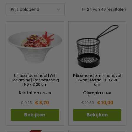
1
-
24
van
40
resultaten
Uitlopende schaal | Wit
Fritesmandje met handvat
| Melamine | Krasbestendig
| Zwart | Metaal | H8 x Ø8
| H9 x Ø 20 cm
cm
Kristallon
Olympia
GM279
CL470
€ 8,70
€ 10,00
€ 9,25
€ 10,69
Bekijken
Bekijken