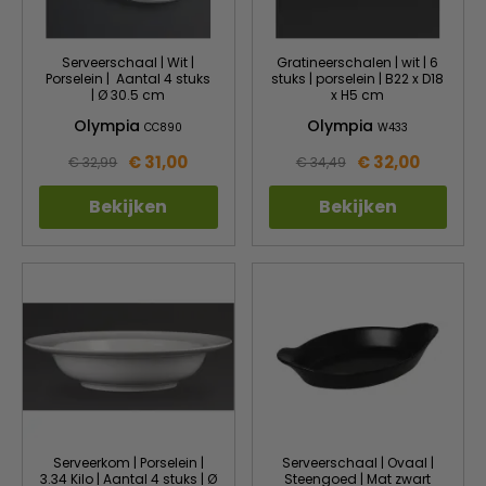
Serveerschaal | Wit |
Gratineerschalen | wit | 6
Porselein | Aantal 4 stuks
stuks | porselein | B22 x D18
| Ø 30.5 cm
x H5 cm
Olympia
Olympia
CC890
W433
€ 31,00
€ 32,00
€ 32,99
€ 34,49
Bekijken
Bekijken
Serveerkom | Porselein |
Serveerschaal | Ovaal |
3.34 Kilo | Aantal 4 stuks | Ø
Steengoed | Mat zwart