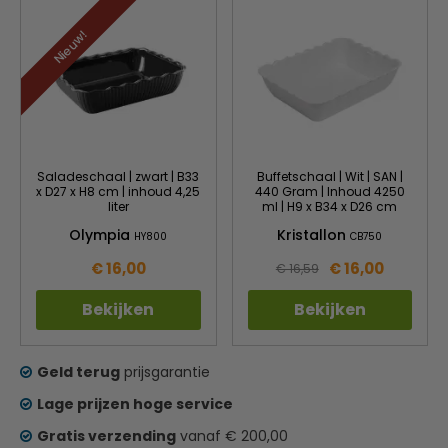
Nieuw!
Saladeschaal | zwart | B33
Buffetschaal | Wit | SAN |
x D27 x H8 cm | inhoud 4,25
440 Gram | Inhoud 4250
liter
ml | H9 x B34 x D26 cm
Olympia
Kristallon
HY800
CB750
€ 16,00
€ 16,00
€ 16,59
Bekijken
Bekijken
Geld terug
prijsgarantie
Lage prijzen hoge service
Gratis verzending
vanaf € 200,00