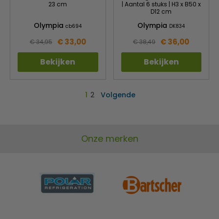
23 cm
| Aantal 6 stuks | H3 x B50 x
D12 cm
Olympia
Olympia
cb694
DK834
€ 33,00
€ 36,00
€ 34,95
€ 38,49
Bekijken
Bekijken
1
2
Volgende
Onze merken