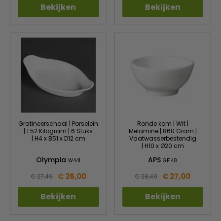
Bekijken
Bekijken
Gratineerschaal | Porselein
Ronde kom | Wit |
| 1.52 Kilogram | 6 Stuks
Melamine | 860 Gram |
| H4 x B51 x D12 cm
Vaatwasserbestendig
| H10 x Ø20 cm
Olympia
APS
W441
GF148
€ 26,00
€ 27,00
€ 27,49
€ 28,49
Bekijken
Bekijken