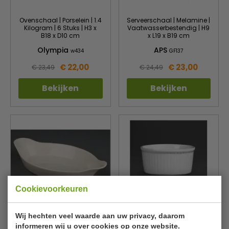
Ovenschaal | Porselein | 1.4
Serveerschaal | Melamine |
Kilogram | 6 Stuks | H3 x
Vaatwasserbestendig | H9
B18 x D10 cm
x L19 x B19 cm
Olympia
APS
w434
GF137
€ 22,00
€ 23,00
€ 23,49
€ 24,49
Bekijken
Bekijken
Cookievoorkeuren
Serveerschaal | 6 Stuks |
Ramekins | porcelein | wit |
Wij hechten veel waarde aan uw privacy, daarom
Wit | 12 x 20 cm
12 stuks | Ø8 x H3,6 cm
informeren wij u over cookies op onze website.