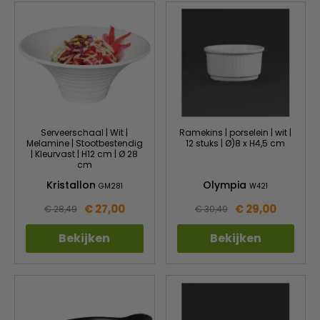
Serveerschaal | Wit |
Ramekins | porselein | wit |
Melamine | Stootbestendig
12 stuks | Ø)8 x H4,5 cm
| Kleurvast | H12 cm | Ø 28
cm
Kristallon
Olympia
GM281
W421
€ 27,00
€ 29,00
€ 28,49
€ 30,49
Bekijken
Bekijken