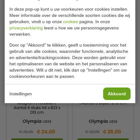
Olympia
Olympia
u837
W414
In deze pop-up kunt u uw voorkeuren voor cookies instellen.
€ 23,00
€ 24,00
€ 24,59
€ 25,49
Meer informatie over de verschillende soorten cookies die wij
gebruiken, vindt u op onze
cookies
pagina. In onze
Bekijken
Bekijken
privacyverklaring
leest u hoe we uw persoonsgegevens
verwerken.
Door op "Akkoord" te klikken, geeft u toestemming voor het
gebruik van alle cookies, waaronder functionele, analytische
en advertentie/trackingcookies. Deze worden gebruikt voor
het optimaliseren van de website en het personaliseren van
advertenties. Wilt u dit niet, klik dan op "Instellingen" om uw
cookievoorkeuren aan te passen.
Instellingen
Akkoord
Serveerschaal | 1.93
Serveerschaal | Porselein
Kilogram | Porselein |
| Aantal 6 stuks | Ø 18 cm
Aantal 6 stuks H4 x B23 x
D13 cm
Olympia
Olympia
U838
U836
€ 24,00
€ 25,00
€ 25,45
€ 26,95