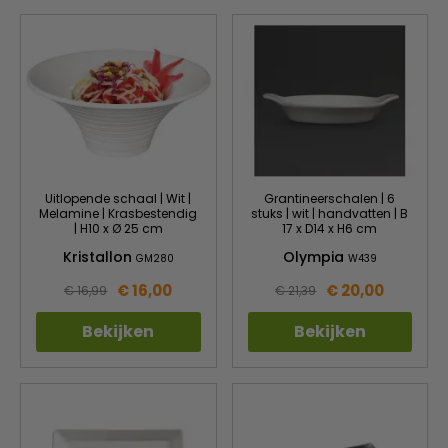
Uitlopende schaal | Wit |
Grantineerschalen | 6
Melamine | Krasbestendig
stuks | wit | handvatten | B
| H10 x Ø 25 cm
17 x D14 x H6 cm
Kristallon
Olympia
GM280
W439
€ 16,00
€ 20,00
€ 16,99
€ 21,39
Bekijken
Bekijken