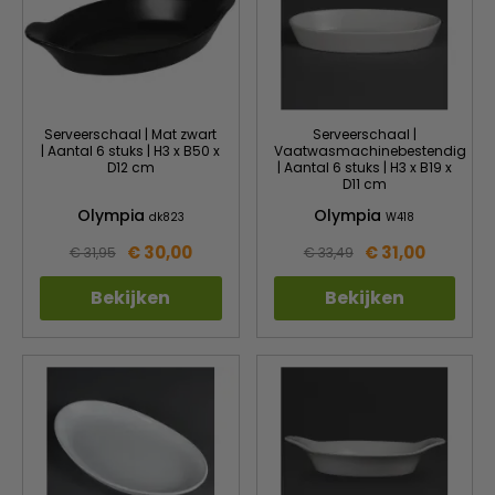
Serveerschaal | Mat zwart
Serveerschaal |
| Aantal 6 stuks | H3 x B50 x
Vaatwasmachinebestendig
D12 cm
| Aantal 6 stuks | H3 x B19 x
D11 cm
Olympia
Olympia
dk823
W418
€ 30,00
€ 31,00
€ 31,95
€ 33,49
Bekijken
Bekijken