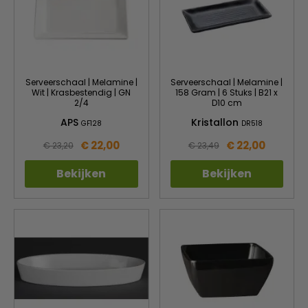
Serveerschaal | Melamine |
Serveerschaal | Melamine |
Wit | Krasbestendig | GN
158 Gram | 6 Stuks | B21 x
2/4
D10 cm
APS
Kristallon
GF128
DR518
€ 22,00
€ 22,00
€ 23,20
€ 23,49
Bekijken
Bekijken