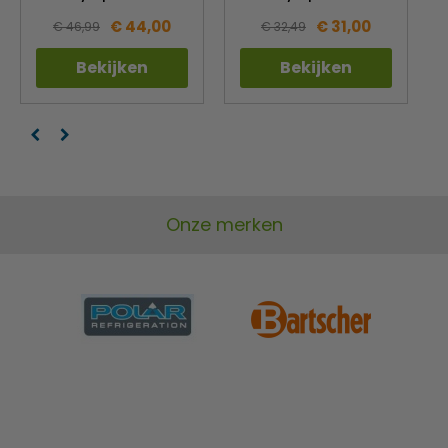
stootbestendig
€ 44,00
€ 31,00
€ 46,99
€ 32,49
Versterkte gerolde randen - extra chipbestendig
Klassiek wit porselein
Bekijken
Bekijken
Stapelbaar voor compacte opslag
Oven-, magnetron-, vaatwasser- en vriezerbestendig
Onze merken