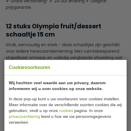
✔ Gratis verzending* ✔ 24 uur levering ✔ Laagste
prijsgarantie
12 stuks Olympia fruit/dessert
schaaltje 15 cm
Strak, eenvoudig en sterk - deze schaaltjes zijn geschikt
voor iedere horecaonderneming. Met ruimtebesparend
stapelbaar ontwerp en volledig verglaasde afwerking wat
ze sterk genoeg maakt voor intensief gebruik in de
Cookievoorkeuren
drukste restaurants, bars en cafés.
De gerolde randen geven de finishing touch en beperken
Wij hechten veel waarde aan uw privacy, daarom
informeren wij u over cookies op onze website.
het risico op randbeschadigingen, voor een serviesstuk
Lees meer
waar u langdurig op kunt rekenen.
In deze pop-up kunt u uw voorkeuren voor cookies instellen.
Specificaties
Meer informatie over de verschillende soorten cookies die wij
Ze zijn perfect voor bijvoorbeeld havermout met bessen
gebruiken, vindt u op onze
cookies
pagina. In onze
en noten of fruitsalades, met een witte kleurstelling die
privacyverklaring
leest u hoe we uw persoonsgegevens
Model
CB475
een subtiele achtergrond biedt waar de kleuren in uw
verwerken.
ontbijt fraai tegen afsteken.
Maten
15 x H 4,4 cm