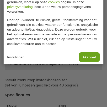
Levertijd
Op voorraad (1 - 2
gebruiken, vindt u op onze
cookies
pagina. In onze
werkdagen)
privacyverklaring
leest u hoe we uw persoonsgegevens
verwerken.
Door op "Akkoord" te klikken, geeft u toestemming voor het
gebruik van alle cookies, waaronder functionele, analytische
€ 24,49
|
Voordeel € 1,49
en advertentie/trackingcookies. Deze worden gebruikt voor
€ 23,00
het optimaliseren van de website en het personaliseren van
excl. btw
advertenties. Wilt u dit niet, klik dan op "Instellingen" om uw
€
27,83
incl. btw
cookievoorkeuren aan te passen.
In winkelwagentje
Instellingen
Akkoord
Of
betaal
9,28
in 3 termijnen
met Klarna
Securit menumap insteekhoezen set
Set van 10 hoezen geschikt voor 40 pagina's.
Specificaties
Model
H 600