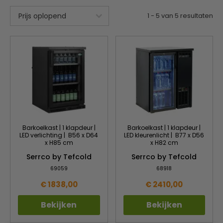
1
-
5
van
5
resultaten
Barkoelkast | 1 klapdeur |
Barkoelkast | 1 klapdeur |
LED verlichting | B56 x D64
LED kleurenlicht | B77 x D56
x H85 cm
x H82 cm
Serrco by Tefcold
Serrco by Tefcold
69059
68918
€ 1838,00
€ 2410,00
Bekijken
Bekijken