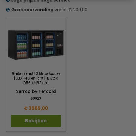
Lage prijzen hoge service
Gratis verzending
vanaf € 200,00
Barkoelkast | 3 klapdeuren
| LED kleurenlicht | B172 x
D56 x H82 cm
Serrco by Tefcold
68923
€ 3565,00
Bekijken