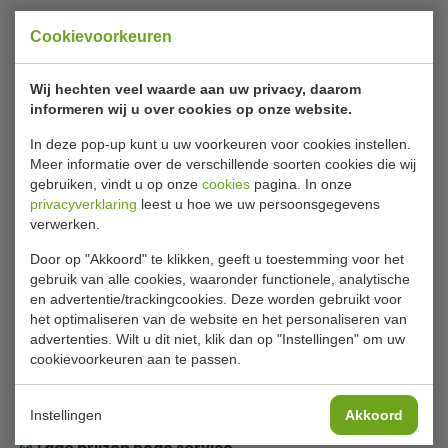
Cookievoorkeuren
Wij hechten veel waarde aan uw privacy, daarom
informeren wij u over cookies op onze website.
In deze pop-up kunt u uw voorkeuren voor cookies instellen.
Meer informatie over de verschillende soorten cookies die wij
gebruiken, vindt u op onze
cookies
pagina. In onze
Barkoelkast | 2 klapdeur |
Barkoelkast | 2 klapdeuren
privacyverklaring
leest u hoe we uw persoonsgegevens
LED verlichting | B111 x D62 x
| LED kleurenlicht | B125 x
verwerken.
H84 cm
D56 x H82 cm
Serrco by Tefcold
Serrco by Tefcold
Door op "Akkoord" te klikken, geeft u toestemming voor het
gebruik van alle cookies, waaronder functionele, analytische
69063
68921
en advertentie/trackingcookies. Deze worden gebruikt voor
€ 2416,00
€ 3124,00
het optimaliseren van de website en het personaliseren van
advertenties. Wilt u dit niet, klik dan op "Instellingen" om uw
Bekijken
Bekijken
cookievoorkeuren aan te passen.
Geld terug
prijsgarantie
Instellingen
Akkoord