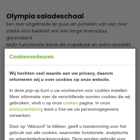
Olympia saladeschaal
Een zeer uitgebreide lijn puur wit porselein van een zeer
sterke vitro kwaliteit wat een lange levensduur
garandeerd.
Multi-functionele items die stapelbaar en extra versterkt
zijn door de gerolde kanten.
Cookievoorkeuren
Oven, magnetron, vriezer en vaatwasmachine bestendig.
Specificaties
Wij hechten veel waarde aan uw privacy, daarom
informeren wij u over cookies op onze website.
Model
W 428
In deze pop-up kunt u uw voorkeuren voor cookies instellen.
Diameter
20 cm
Meer informatie over de verschillende soorten cookies die wij
gebruiken, vindt u op onze
cookies
pagina. In onze
Aantal
6 stuks
privacyverklaring
leest u hoe we uw persoonsgegevens
verwerken.
Materiaal
Porselein
Door op "Akkoord" te klikken, geeft u toestemming voor het
Gewicht
4.54 Kilo
gebruik van alle cookies, waaronder functionele, analytische
en advertentie/trackingcookies. Deze worden gebruikt voor