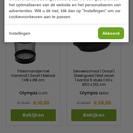
het optimaliseren van de website en het personaliseren van
Is dit iets voor jou?
advertenties. Wilt u dit niet, klik dan op "Instellingen" om uw
cookievoorkeuren aan te passen.
Instellingen
Akkoord
Fritesmandje met
Serveerschaal | Ovaal |
handvat | Zwart | Metaal
Steengoed | Mat zwart
| H8 x Ø8 cm
| Aantal 6 stuks | H3 x
B50 x D12 cm
Olympia
Olympia
CL470
DK834
€ 10,00
€ 36,00
€ 10,69
€ 38,49
Bekijken
Bekijken