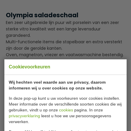
Olympia saladeschaal
Een zeer uitgebreide lijn puur wit porselein van een zeer
sterke vitro kwaliteit wat een lange levensduur
garandeerd.
Multi-functionele items die stapelbaar en extra versterkt
zijn door de gerolde kanten.
Oven, magnetron, vriezer en vaatwasmachine bestendig.
Oven-, magnetron-, vaatwasser- en vriezerbestendig
Cookievoorkeuren
Gerolde randen
Lees meer
Volledig verglaasd en daardoor hitte- en
Wij hechten veel waarde aan uw privacy, daarom
schokbestendig
informeren wij u over cookies op onze website.
Specificaties
In deze pop-up kunt u uw voorkeuren voor cookies instellen.
Model
W 436
Meer informatie over de verschillende soorten cookies die wij
gebruiken, vindt u op onze
cookies
pagina. In onze
Diameter
23.5 cm
privacyverklaring
leest u hoe we uw persoonsgegevens
verwerken.
Aantal
6 stuks