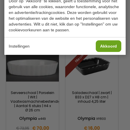
Door op "Akkoord" te klikken, geeft u toestemming voor het
Kleur
Wit
gebruik van alle cookies, waaronder functionele, analytische
Gewicht
6 Kilo
en advertentie/trackingcookies. Deze worden gebruikt voor
het optimaliseren van de website en het personaliseren van
advertenties. Wilt u dit niet, klik dan op "Instellingen" om uw
cookievoorkeuren aan te passen.
Is dit iets voor jou?
Instellingen
Akkoord
Nieuw!
Serveerschaal | Porselein
Saladeschaal | zwart |
| Wit |
B33 x D27 x H8 cm |
Vaatwasmachinebestendig
inhoud 4,25 liter
| Aantal 6 stuks | H4 x
Ø 26 cm
Olympia
Olympia
w449
HY800
€ 70,00
€ 16,00
€ 73,95