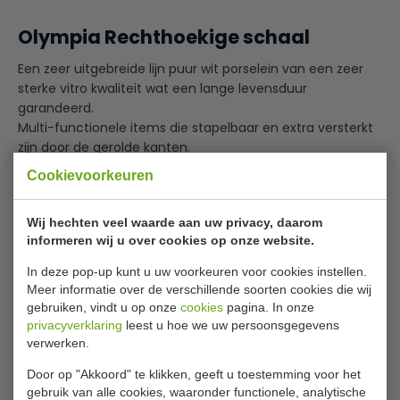
Olympia Rechthoekige schaal
Een zeer uitgebreide lijn puur wit porselein van een zeer
sterke vitro kwaliteit wat een lange levensduur
garandeerd.
Multi-functionele items die stapelbaar en extra versterkt
zijn door de gerolde kanten.
Oven, magnetron, vriezer en vaatwasmachine bestendig.
Cookievoorkeuren
Specificaties
Wij hechten veel waarde aan uw privacy, daarom
informeren wij u over cookies op onze website.
Model
CC 893
In deze pop-up kunt u uw voorkeuren voor cookies instellen.
Maten
20 x 13 cm
Meer informatie over de verschillende soorten cookies die wij
Aantal
6 stuks
gebruiken, vindt u op onze
cookies
pagina. In onze
privacyverklaring
leest u hoe we uw persoonsgegevens
Gewicht
2.18 Kilo
verwerken.
Materiaal
Porselein
Door op "Akkoord" te klikken, geeft u toestemming voor het
gebruik van alle cookies, waaronder functionele, analytische