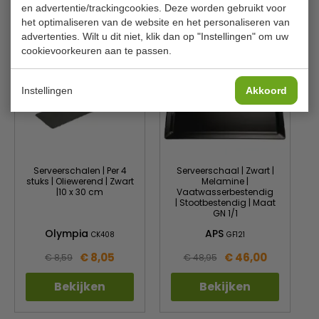
en advertentie/trackingcookies. Deze worden gebruikt voor
Is dit iets voor jou?
het optimaliseren van de website en het personaliseren van
advertenties. Wilt u dit niet, klik dan op "Instellingen" om uw
cookievoorkeuren aan te passen.
Instellingen
Akkoord
Serveerschalen | Per 4
Serveerschaal | Zwart |
stuks | Oliewerend | Zwart
Melamine |
|10 x 30 cm
Vaatwasserbestendig
| Stootbestendig | Maat
GN 1/1
Olympia
APS
CK408
GF121
€ 8,05
€ 46,00
€ 8,59
€ 48,95
Bekijken
Bekijken