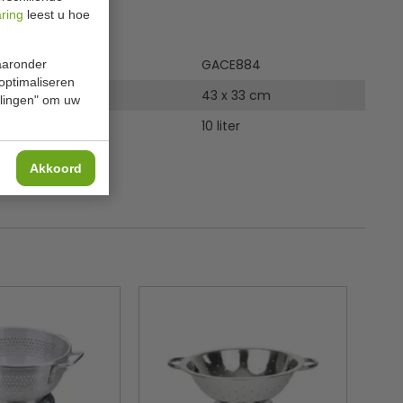
aring
leest u hoe
ies
GACE884
waaronder
 optimaliseren
43 x 33 cm
ellingen" om uw
10 liter
Akkoord