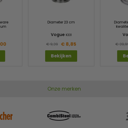
Zware
Diameter 23 cm
Diamet
nium
kwalit
Vogue
V
6
K331
,00
€ 8,85
€ 9,39
€ 39,9
Bekijken
Be
Onze merken