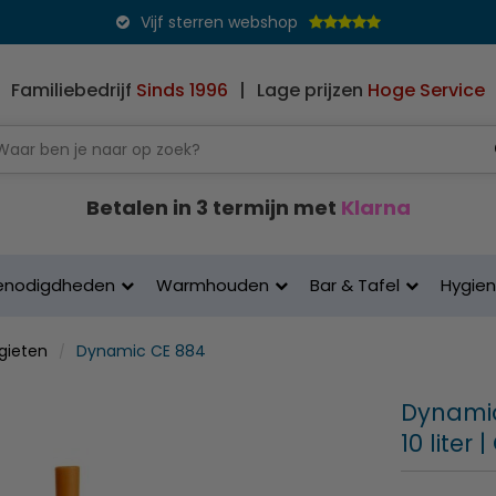
Vijf sterren webshop
Familiebedrijf
Sinds 1996
|
Lage prijzen
Hoge Service
Betalen in 3 termijn met
Klarna
enodigdheden
Warmhouden
Bar & Tafel
Hygie
gieten
Dynamic CE 884
Dynamic 
10 liter 