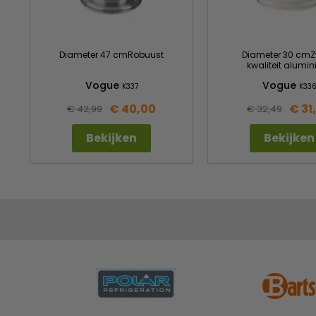
Diameter 47 cmRobuust
Diameter 30 cm
kwaliteit alumi
Vogue
Vogue
K337
K33
€ 40,00
€ 31
€ 42,99
€ 32,49
Bekijken
Bekijken