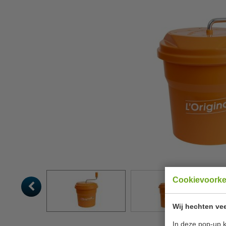
Cookievoork
Wij hechten vee
In deze pop-up k