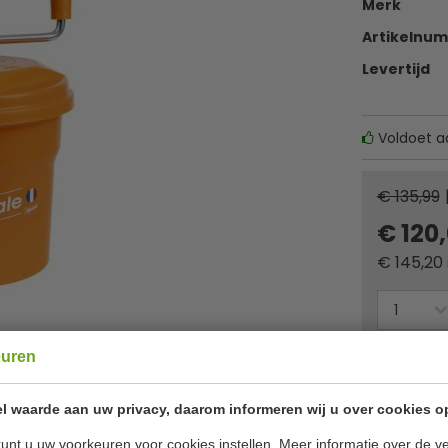
Merk
Artikelnu
Levertijd
Voldoet a
€ 135,99
€ 120
€
145,20
Of
betaa
euren
l waarde aan uw privacy, daarom informeren wij u over cookies o
✔ Gratis ver
unt u uw voorkeuren voor cookies instellen. Meer informatie over de ve