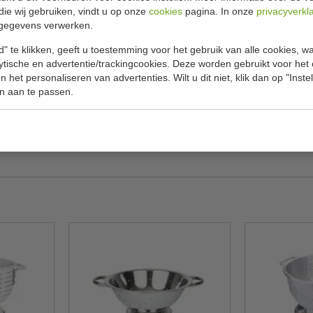
die wij gebruiken, vindt u op onze
cookies
pagina. In onze
privacyverkl
Specificat
gegevens verwerken.
r vers blijft. Met stevig handvat en stevige
Nummer
" te klikken, geeft u toestemming voor het gebruik van alle cookies, 
lytische en advertentie/trackingcookies. Deze worden gebruikt voor het
H x Ø
 het personaliseren van advertenties. Wilt u dit niet, klik dan op "Inst
n aan te passen.
Inhoud