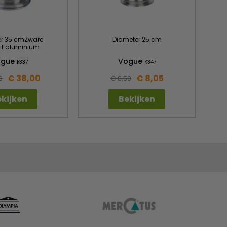
er 35 cmZware
Diameter 25 cm
eit aluminium
ogue
Vogue
k337
K347
€ 38,00
€ 8,05
9
€ 8,59
kijken
Bekijken