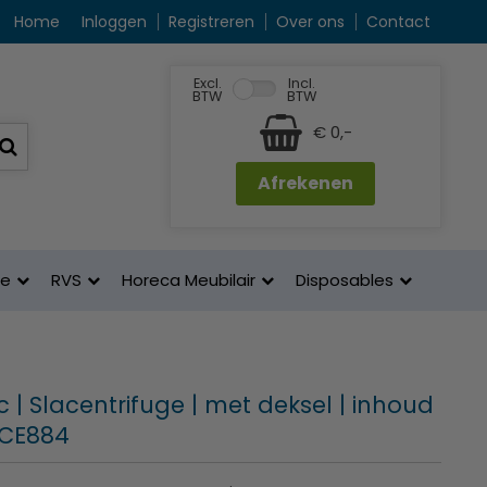
Home
Inloggen
Registreren
Over ons
Contact
Excl.
Incl.
BTW
BTW
€ 0,-
Afrekenen
ne
RVS
Horeca Meubilair
Disposables
| Slacentrifuge | met deksel | inhoud
| CE884