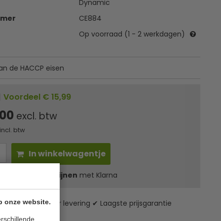
Dynamic
mmer
CE884
Op voorraad (1 - 2 werkdagen)
an de HACCP eisen
|
Voordeel € 15,99
,00
excl. btw
incl. btw
In winkelwagentje
l
48,40
in 3 termijnen
met Klarna
p onze website.
zending* ✔ 24 uur levering ✔ Laagste prijsgarantie
rschillende