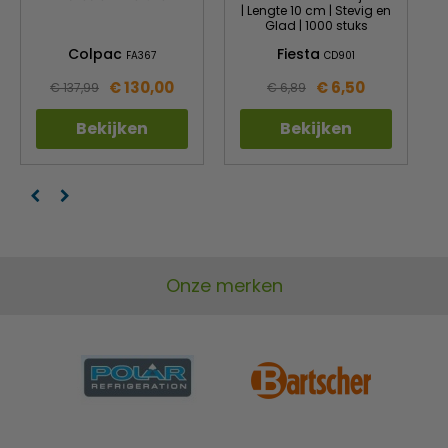
| Lengte 10 cm | Stevig en
Glad | 1000 stuks
Colpac
Fiesta
FA367
CD901
€ 130,00
€ 6,50
€ 137,99
€ 6,89
Bekijken
Bekijken
Onze merken