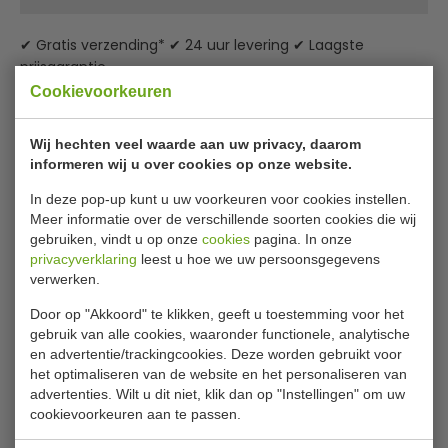
✔ Gratis verzending* ✔ 24 uur levering ✔ Laagste
prijsgarantie
Cookievoorkeuren
Fiesta Green snackbakjes
Wij hechten veel waarde aan uw privacy, daarom
composteerbaar inhoud 340 ml
informeren wij u over cookies op onze website.
Maak uw onderneming milieuvriendelijker door deze
In deze pop-up kunt u uw voorkeuren voor cookies instellen.
composteerbare snackbakjes te gebruiken. Omdat ze
Meer informatie over de verschillende soorten cookies die wij
gemaakt zijn van bagasse, restafval van suikerriet, zijn ze
gebruiken, vindt u op onze
cookies
pagina. In onze
privacyverklaring
leest u hoe we uw persoonsgegevens
zeer duurzaam en hebben ze een kleinere
verwerken.
koolstofvoetafdruk dan bakjes van polystyreen. Zo
verkleint u uw impact op het milieu en laat u uw klanten
Door op "Akkoord" te klikken, geeft u toestemming voor het
zien dat u zich inzet voor een duurzame toekomst.
gebruik van alle cookies, waaronder functionele, analytische
Bagasse is ook nog eens volledig composteerbaar in een
en advertentie/trackingcookies. Deze worden gebruikt voor
Lees meer
industriële composteerinstallatie. Zo komt er minder afval
het optimaliseren van de website en het personaliseren van
op vuilstortplaatsen terecht en het komt ten goede van
advertenties. Wilt u dit niet, klik dan op "Instellingen" om uw
Specificaties
uw groene imago.
cookievoorkeuren aan te passen.
Model
FC 528