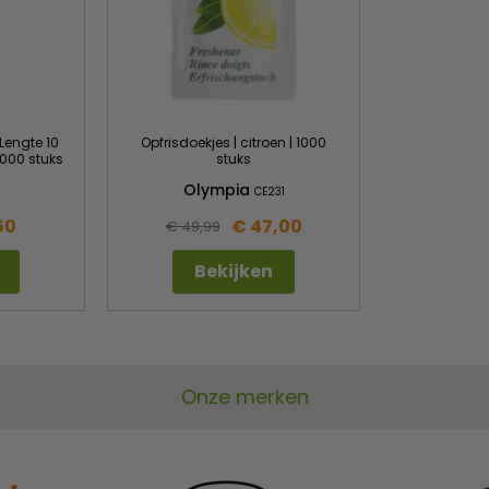
 Lengte 10
Opfrisdoekjes | citroen | 1000
1000 stuks
stuks
Olympia
1
CE231
50
€ 47,00
€ 49,99
Bekijken
Onze merken