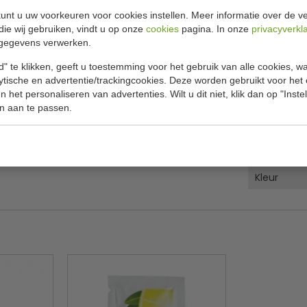
unt u uw voorkeuren voor cookies instellen. Meer informatie over de ve
Specificat
t A22 / A9 + 1
die wij gebruiken, vindt u op onze
cookies
pagina. In onze
privacyverkl
gegevens verwerken.
vet- en vochtbestendig. Daarnaast zijn de bakjes
Nummer
" te klikken, geeft u toestemming voor het gebruik van alle cookies, 
ies (-20 graden).
lytische en advertentie/trackingcookies. Deze worden gebruikt voor het
Aantal
fhankelijk van de gemeente en de GFT
 het personaliseren van advertenties. Wilt u dit niet, klik dan op "Inst
L x B x H
n aan te passen.
van een portie friet met saus.
Maat
Materiaal
Kleur