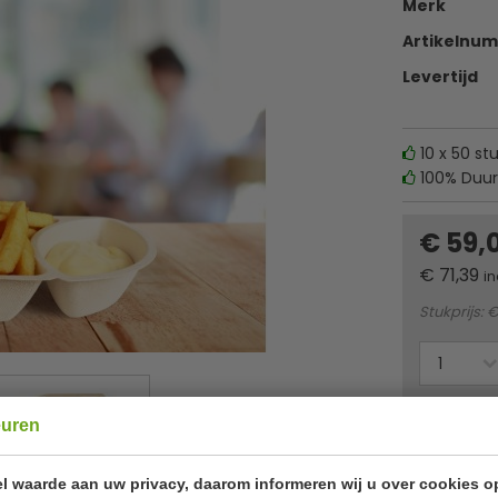
Merk
Artikelnu
Levertijd
10 x 50 st
100% Duu
€ 59,
€
71,39
in
Stukprijs: €
Of
betaa
euren
✔ Gratis ver
l waarde aan uw privacy, daarom informeren wij u over cookies o