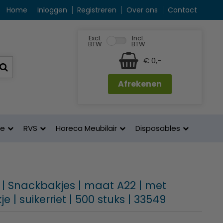
Home
Inloggen
Registreren
Over ons
Contact
Excl.
Incl.
BTW
BTW
€ 0,-
Afrekenen
ne
RVS
Horeca Meubilair
Disposables
| Snackbakjes | maat A22 | met
e | suikerriet | 500 stuks | 33549