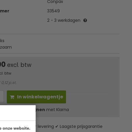
Conpax
mmer
33549
2 - 3 werkdagen
uks
rzaam
00
excl. btw
cl. btw
 0,12 p.st.
In winkelwagentje
l
23,80
in 3 termijnen
met Klarna
zending* ✔ 24 uur levering ✔ Laagste prijsgarantie
p onze website.