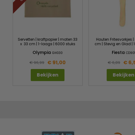
Servetten | kraftpapier | maten 33
Houten Fritesvorkjes |
x 33 cm | 1-laags | 6000 stuks
cm | Stevig en Glad | 
Olympia
Fiesta
GH030
CD90
€ 91,00
€ 6,
€ 96,99
€ 6,89
Bekijken
Bekijken