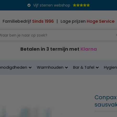
Vijf sterren webshop
Familiebedrijf
Sinds 1996
|
Lage prijzen
Hoge Service
Betalen in 3 termijn met
Klarna
enodigdheden
Warmhouden
Bar & Tafel
Hygie
Conpax 
sausvakj