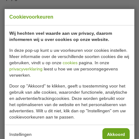
500 stuks snackbakje A7 maat 9 x 7 x
Cookievoorkeuren
3.5 cm
Wij hechten veel waarde aan uw privacy, daarom
Onmisbaar snackbakje voor elke horecaondernemer,
informeren wij u over cookies op onze website.
kantine, foodtruck, restaurant en cateraar. Ook handig bij
In deze pop-up kunt u uw voorkeuren voor cookies instellen.
een feestje, picknick of barbecue.
Meer informatie over de verschillende soorten cookies die wij
gebruiken, vindt u op onze
cookies
pagina. In onze
Bruin/wit kartonnen snackbakje geschikt voor het
privacyverklaring
leest u hoe we uw persoonsgegevens
serveren van o.a. kroketten.
verwerken.
Deze bakjes zijn goed stapelbaar en zeer geschikt voor
Door op "Akkoord" te klikken, geeft u toestemming voor het
Lees meer
het serveren van de warme snacks vanuit o.a. de
gebruik van alle cookies, waaronder functionele, analytische
foodtruck of snackbar. De kartonnen bakjes zijn geschikt
en advertentie/trackingcookies. Deze worden gebruikt voor
Specificaties
het optimaliseren van de website en het personaliseren van
om alle soorten voedsel in te serveren. Het karton is van
advertenties. Wilt u dit niet, klik dan op "Instellingen" om uw
235 grams virgin materiaal zonder gerecycled aandeel. Dit
Nummer
25550
cookievoorkeuren aan te passen.
maakt het dat het karton van zichzelf vetwerend is en
dus geen coating nodig heeft. Deze bakjes zijn een
Aantal
1 x 500 stuks
verantwoord alternatief voor de reguliere plastic
Instellingen
Akkoord
L x B x H
9 x 7 x 3,5 cm