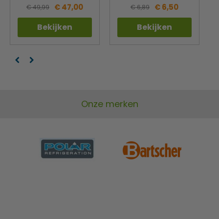
€ 47,00
€ 6,50
verpakking voor u een perfect alternatief. Wilt u de beste
€ 49,99
€ 6,89
duurzame verpakking die naast duurzaamheid ook nog
Bekijken
Bekijken
eens functioneel is dan kunt u beter kiezen voor 100%FAIR
of Good Food.
Onze merken