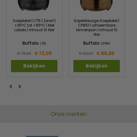
Soepketel | L715 | Zwart |
Koperkleurige Soepketel |
+35ºC tot +95ºC | Met
CP851 | uitneembare
Labels | inhoud 10 liter
binnenpan | inhoud 10
liter
Buffalo
Buffalo
L715
CP851
€ 72,00
€ 88,00
€ 76,99
€ 99,99
Bekijken
Bekijken
Onze merken