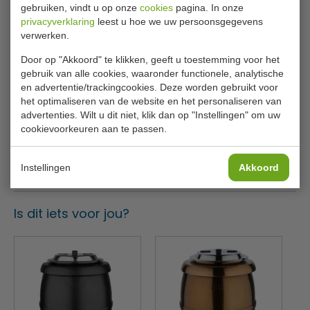
Specificaties
gebruiken, vindt u op onze
cookies
pagina. In onze
catering
privacyverklaring
leest u hoe we uw persoonsgegevens
verwerken.
Model
L 714
Door op "Akkoord" te klikken, geeft u toestemming voor het
H x Ø
36 x 34.5 cm
gebruik van alle cookies, waaronder functionele, analytische
Inhoud
10 liter
en advertentie/trackingcookies. Deze worden gebruikt voor
het optimaliseren van de website en het personaliseren van
Temperatuurbereik
+35ºC tot +95ºC
advertenties. Wilt u dit niet, klik dan op "Instellingen" om uw
cookievoorkeuren aan te passen.
Kleur
RVS
Gewicht
4.4 kilo
Instellingen
Akkoord
Is dit iets voor jou?