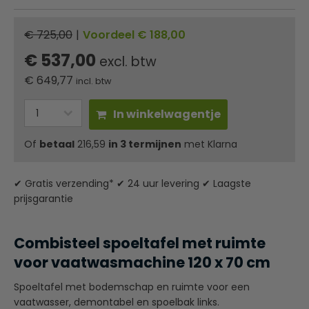
€ 725,00
|
Voordeel € 188,00
€ 537,00
excl. btw
€
649,77
incl. btw
In winkelwagentje
Of
betaal
216,59
in 3 termijnen
met Klarna
✔ Gratis verzending* ✔ 24 uur levering ✔ Laagste
prijsgarantie
Combisteel spoeltafel met ruimte
voor vaatwasmachine 120 x 70 cm
Spoeltafel met bodemschap en ruimte voor een
vaatwasser, demontabel en spoelbak links.