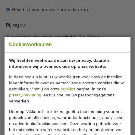
Geschikt voor iedere horeca keuken.
Bijlages
Montage_tekening_spoeltafel_7452.04xx
Cookievoorkeuren
Specificaties
Wij hechten veel waarde aan uw privacy, daarom
Model
CS 7452.0465
informeren wij u over cookies op onze website.
H x B x D
85 x 120 x 70 cm
In deze pop-up kunt u uw voorkeuren voor cookies instellen.
Meer informatie over de verschillende soorten cookies die wij
H x B x D spoelbak
25 x 50 x 40 cm
gebruiken, vindt u op onze
cookies
pagina. In onze
Materiaal
RVS
privacyverklaring
leest u hoe we uw persoonsgegevens
verwerken.
Gewicht
54 kilo
Door op "Akkoord" te klikken, geeft u toestemming voor het
gebruik van alle cookies, waaronder functionele, analytische
en advertentie/trackingcookies. Deze worden gebruikt voor
Is dit iets voor jou?
het optimaliseren van de website en het personaliseren van