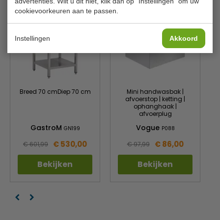
advertenties. Wilt u dit niet, klik dan op "Instellingen" om uw
cookievoorkeuren aan te passen.
Instellingen
Akkoord
Breed 70 cmDiep 70 cm
Mini handwasbak |
afvoerstop | ketting |
ophanghaak |
afvoerplug
GastroM
Vogue
GN199
P088
€ 530,00
€ 86,00
€ 601,99
€ 97,99
Bekijken
Bekijken