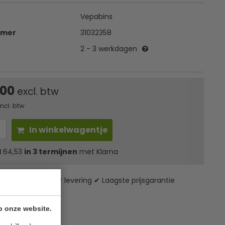
Vepabins
mmer
31032358
2 - 3 werkdagen
,00
excl. btw
incl. btw
In winkelwagentje
l
64,53
in 3 termijnen
met Klarna
zending* ✔ 24 uur levering ✔ Laagste prijsgarantie
p onze website.