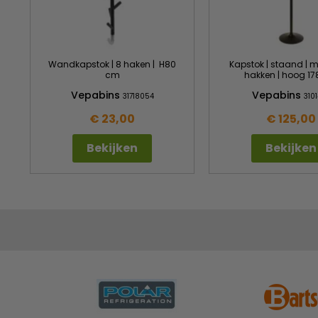
Wandkapstok | 8 haken | H80
Kapstok | staand | m
cm
hakken | hoog 1
Vepabins
Vepabins
31718054
3101
€ 23,00
€ 125,00
Bekijken
Bekijken