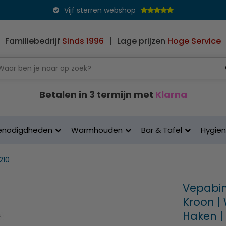
Vijf sterren webshop
Familiebedrijf
Sinds 1996
|
Lage prijzen
Hoge Service
Betalen in 3 termijn met
Klarna
enodigdheden
Warmhouden
Bar & Tafel
Hygie
210
Vepabin
Kroon |
Haken |