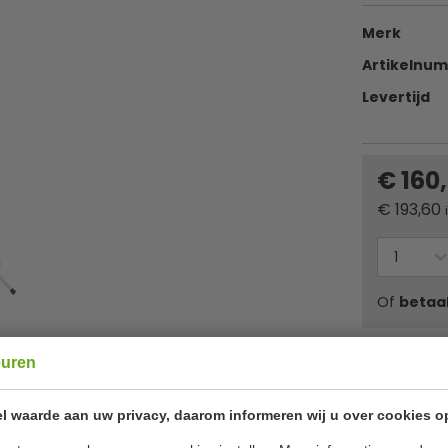
Merk
Artikelnu
Levertijd
€ 160
€
193,60
Of
betaa
✔ Gratis ver
euren
l waarde aan uw privacy, daarom informeren wij u over cookies o