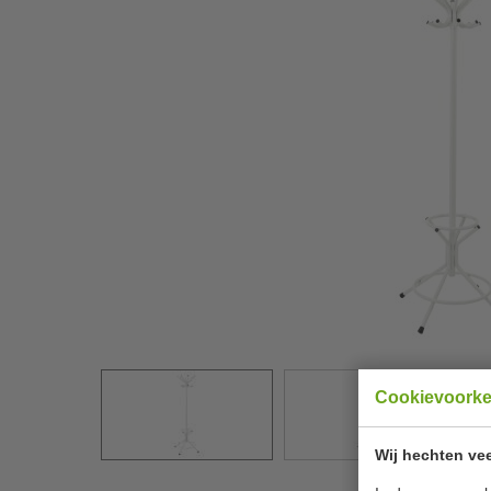
Cookievoork
Wij hechten vee