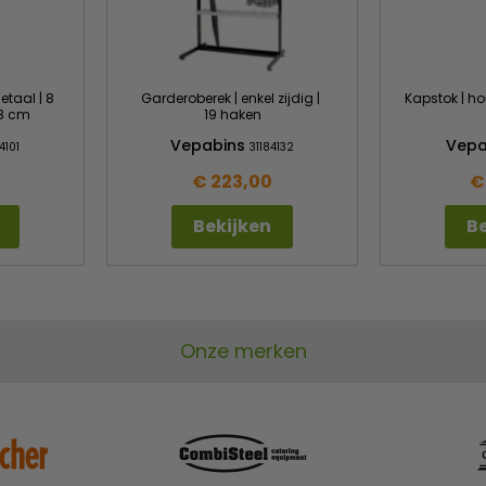
etaal | 8
Garderoberek | enkel zijdig |
Kapstok | hou
78 cm
19 haken
Vepabins
Vepa
4101
31184132
€ 223,00
€
Bekijken
Be
Onze merken