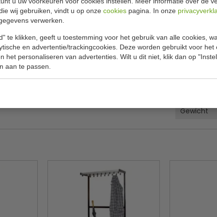
unt u uw voorkeuren voor cookies instellen. Meer informatie over de ve
Specificat
 parapluhouder.
die wij gebruiken, vindt u op onze
cookies
pagina. In onze
privacyverkl
gegevens verwerken.
re kroon met 8 dubbele haken.
Model
" te klikken, geeft u toestemming voor het gebruik van alle cookies, 
Nummer
lytische en advertentie/trackingcookies. Deze worden gebruikt voor het
 het personaliseren van advertenties. Wilt u dit niet, klik dan op "Inst
Hoog
n aan te passen.
Diameter
Kleur
Gewicht