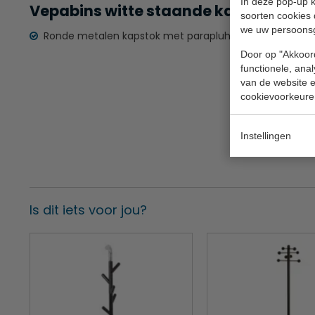
In deze pop-up k
Vepabins witte staande kapstok met
soorten cookies 
we uw persoons
Ronde metalen kapstok met parapluhouder en draaiba
Door op "Akkoord
functionele, ana
van de website en
cookievoorkeure
Instellingen
Is dit iets voor jou?