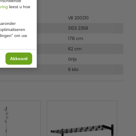
rschillende
ies
aring
leest u hoe
VB 200210
waaronder
3103 2358
 optimaliseren
ellingen" om uw
178 cm
62 cm
Akkoord
Grijs
8 kilo