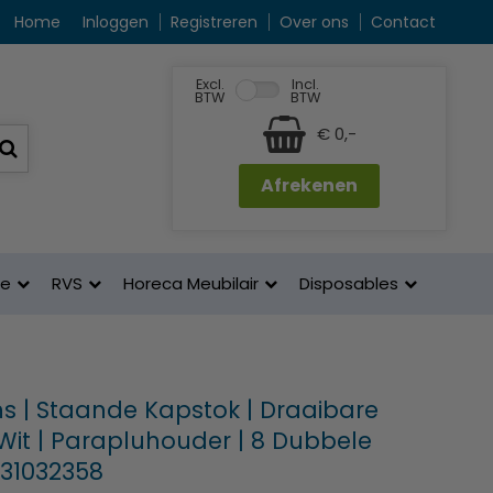
Home
Inloggen
Registreren
Over ons
Contact
Excl.
Incl.
BTW
BTW
€ 0,-
Afrekenen
ne
RVS
Horeca Meubilair
Disposables
s | Staande Kapstok | Draaibare
 Wit | Parapluhouder | 8 Dubbele
 31032358