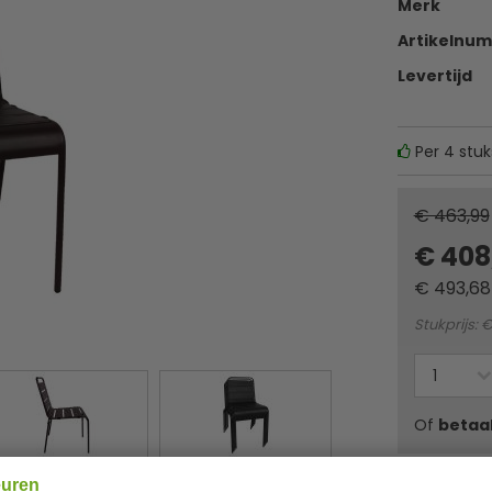
Merk
Artikelnu
Levertijd
Per 4 stuk
€ 463,99
€ 408
€
493,68
Stukprijs: €
Of
betaa
euren
✔ Gratis ver