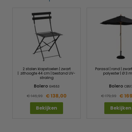
2 stalen klapstoelen | zwart
Parasol | rond | zwart
| zithoogte 44 cm | bestand UV-
polyester | Ø 3 m
straling
Bolero
Bolero
GH553
CB51
€ 138,00
€ 16
€ 146,99
€ 179,99
Bekijken
Bekijken