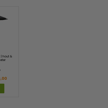
 | hout &
eter
7
9,00