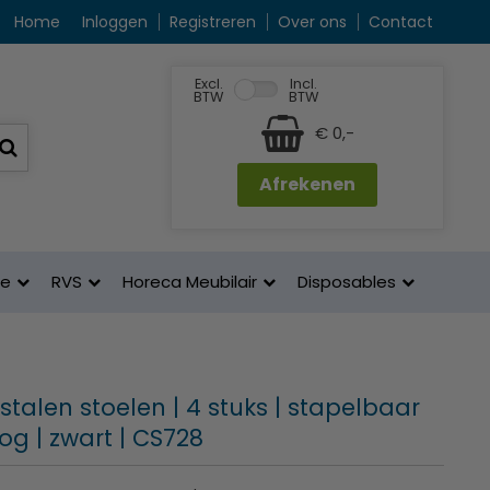
Home
Inloggen
Registreren
Over ons
Contact
Excl.
Incl.
BTW
BTW
€ 0,-
Afrekenen
ne
RVS
Horeca Meubilair
Disposables
 stalen stoelen | 4 stuks | stapelbaar
og | zwart | CS728