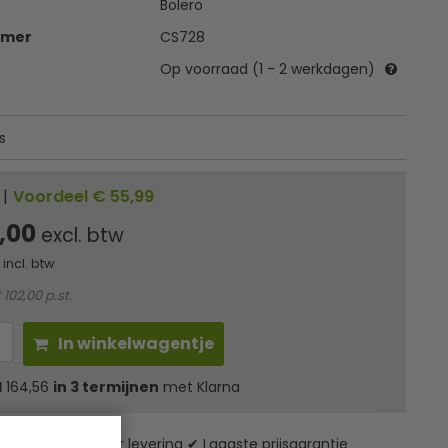
Bolero
mmer
CS728
Op voorraad (1 - 2 werkdagen)
s
|
Voordeel € 55,99
,00
excl. btw
incl. btw
 102,00 p.st.
In winkelwagentje
l
164,56
in 3 termijnen
met Klarna
zending* ✔ 24 uur levering ✔ Laagste prijsgarantie