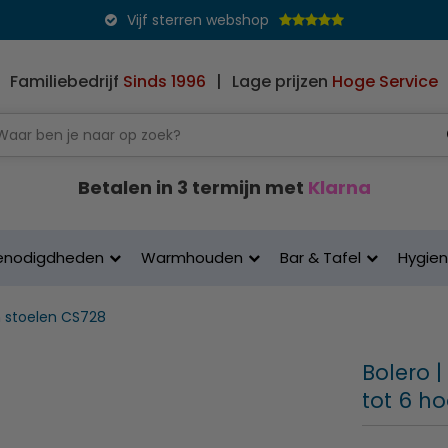
Vijf sterren webshop
Familiebedrijf
Sinds 1996
|
Lage prijzen
Hoge Service
Betalen in 3 termijn met
Klarna
enodigdheden
Warmhouden
Bar & Tafel
Hygie
n stoelen CS728
Bolero |
tot 6 ho