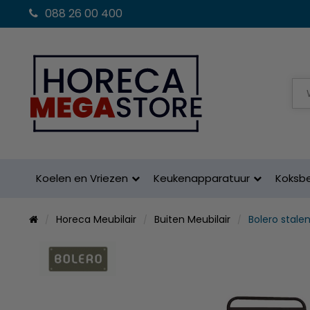
088 26 00 400
Koelen en Vriezen
Keukenapparatuur
Koksb
Horeca Meubilair
Buiten Meubilair
Bolero stale