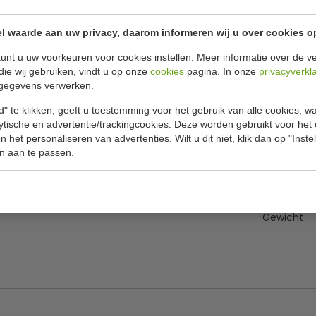
l waarde aan uw privacy, daarom informeren wij u over cookies o
Specificat
stuks
unt u uw voorkeuren voor cookies instellen. Meer informatie over de ve
6 hoog gestapeld worden en nemen zo minder
die wij gebruiken, vindt u op onze
cookies
pagina. In onze
privacyverkl
Model
nts en bistro's. Ook zijn de stoelen
gegevens verwerken.
B x D x H
" te klikken, geeft u toestemming voor het gebruik van alle cookies, 
Zithoogte
lytische en advertentie/trackingcookies. Deze worden gebruikt voor het
 het personaliseren van advertenties. Wilt u dit niet, klik dan op "Inst
Kleur
n aan te passen.
Aantal
 kleur
Materiaal
Gewicht