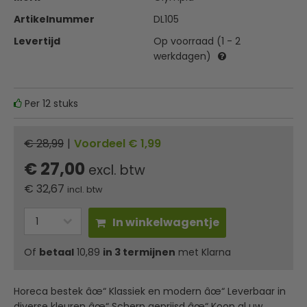
Artikelnummer
DL105
Levertijd
Op voorraad (1 - 2
werkdagen)
Per 12 stuks
€ 28,99
|
Voordeel € 1,99
€ 27,00
excl. btw
€
32,67
incl. btw
In winkelwagentje
Of
betaal
10,89
in 3 termijnen
met Klarna
Horeca bestek âœ“ Klassiek en modern âœ“ Leverbaar in
diverse kleuren âœ“ Scherp geprijsd âœ“ Koop al uw