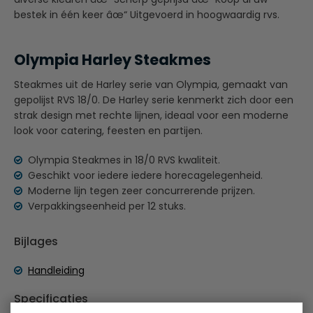
bestek in één keer âœ“ Uitgevoerd in hoogwaardig rvs.
Olympia Harley Steakmes
Steakmes uit de Harley serie van Olympia, gemaakt van
gepolijst RVS 18/0. De Harley serie kenmerkt zich door een
strak design met rechte lijnen, ideaal voor een moderne
look voor catering, feesten en partijen.
Olympia Steakmes in 18/0 RVS kwaliteit.
Geschikt voor iedere iedere horecagelegenheid.
Moderne lijn tegen zeer concurrerende prijzen.
Verpakkingseenheid per 12 stuks.
Bijlages
Handleiding
Specificaties