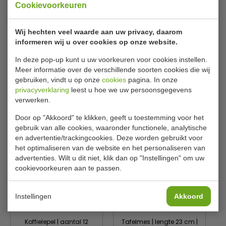
Cookievoorkeuren
Model
Harley
Art.nr
GADL105
Wij hechten veel waarde aan uw privacy, daarom
informeren wij u over cookies op onze website.
Aantal
12 stuks
In deze pop-up kunt u uw voorkeuren voor cookies instellen.
Lengte
23 cm
Meer informatie over de verschillende soorten cookies die wij
gebruiken, vindt u op onze
cookies
pagina. In onze
Materiaal
18/0 RVS
privacyverklaring
leest u hoe we uw persoonsgegevens
verwerken.
Gerelateerde producten
Door op "Akkoord" te klikken, geeft u toestemming voor het
gebruik van alle cookies, waaronder functionele, analytische
en advertentie/trackingcookies. Deze worden gebruikt voor
het optimaliseren van de website en het personaliseren van
advertenties. Wilt u dit niet, klik dan op "Instellingen" om uw
cookievoorkeuren aan te passen.
Instellingen
Akkoord
Koffielepel | aantal 12
Tafelmes | lengte 23 cm |