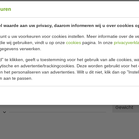
Horeca best
euren
kleuren âœ“
Uitgevoerd i
l waarde aan uw privacy, daarom informeren wij u over cookies o
unt u uw voorkeuren voor cookies instellen. Meer informatie over de ve
Specificat
onde punt.
die wij gebruiken, vindt u op onze
cookies
pagina. In onze
privacyverkl
gegevens verwerken.
ds populairder, want ze hebben een scherp,
Model
es, maar dan zonder een eventueel gevaarlijke
" te klikken, geeft u toestemming voor het gebruik van alle cookies, 
Aantal
lytische en advertentie/trackingcookies. Deze worden gebruikt voor het
dige steakmessen een traditionele uitstraling.
 het personaliseren van advertenties. Wilt u dit niet, klik dan op "Inst
Lengte
n aan te passen.
Materiaal
Kleur
Gewicht