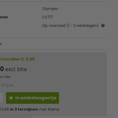
Olympia
mmer
CS717
Op voorraad (1 - 2 werkdagen)
ks
Voordeel € 0,69
00
excl. btw
ncl. btw
1,17 p.st.
In winkelwagentje
l
5,65
in 3 termijnen
met Klarna