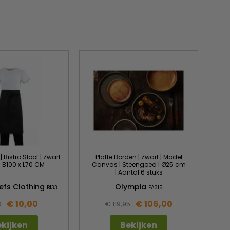
 Bistro Sloof | Zwart
Platte Borden | Zwart | Model
 | B100 x L70 CM
Canvas | Steengoed | Ø25 cm
| Aantal 6 stuks
efs Clothing
Olympia
B133
FA315
€ 10,00
€ 106,00
9
€ 119,95
kijken
Bekijken