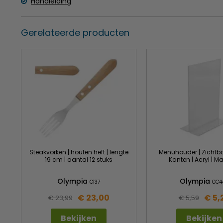
Handleiding
Gerelateerde producten
Steakvorken | houten heft | lengte
Menuhouder | Zichtb
19 cm | aantal 12 stuks
Kanten | Acryl | M
Olympia
Olympia
C137
CC4
€ 23,00
€ 5,
€ 23,99
€ 5,59
Bekijken
Bekijken