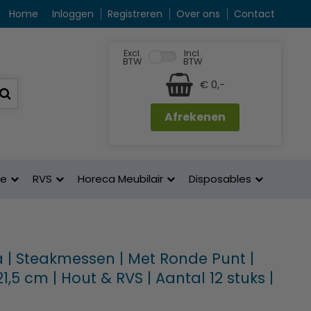
Home
Inloggen
Registreren
Over ons
Contact
Excl.
Incl.
BTW
BTW
€ 0,-
Afrekenen
ne
RVS
Horeca Meubilair
Disposables
 | Steakmessen | Met Ronde Punt |
1,5 cm | Hout & RVS | Aantal 12 stuks |