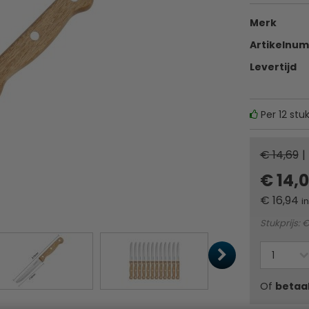
Merk
Artikelnu
Levertijd
Per 12 stu
€ 14,69
|
€ 14,
€
16,94
i
Stukprijs: € 
Of
betaa