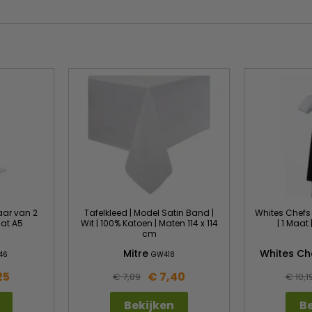
aar van 2
Tafelkleed | Model Satin Band |
Whites Chefs |
aat A5
Wit | 100% Katoen | Maten 114 x 114
| 1 Maat
cm
Mitre
Whites Ch
46
GW418
25
€ 7,40
€ 7,89
€ 10,1
Bekijken
Be