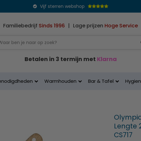
Vijf sterren webshop
Familiebedrijf
Sinds 1996
|
Lage prijzen
Hoge Service
Betalen in 3 termijn met
Klarna
enodigdheden
Warmhouden
Bar & Tafel
Hygie
Olympia
Lengte 2
CS717