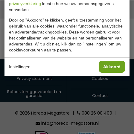
privacyverklaring
leest u hoe we uw persoonsgegevens
Onze merken
verwerken.
Door op "Akkoord" te klikken, geeft u toestemming voor het
gebruik van alle cookies, waaronder functionele, analytische
en advertentie/trackingcookies. Deze worden gebruikt voor
het optimaliseren van de website en het personaliseren van
advertenties. Wilt u dit niet, klik dan op "Instellingen" om uw
cookievoorkeuren aan te passen.
Algemene voorwaarden
Leveringsvoorwaarden
Instellingen
Akkoord
Privacy statement
Cookies
Retour, teruggavebeleid en
garantie
Contact
© 2026 Horeca Megastore
|
088 26 00 400
|
info@horeca-megastore.nl