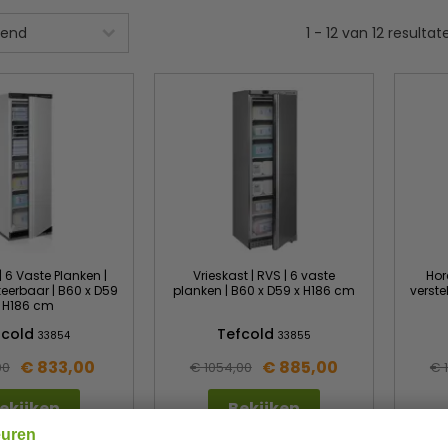
1
-
12
van
12
resultat
| 6 Vaste Planken |
Vrieskast | RVS | 6 vaste
Hor
eerbaar | B60 x D59
planken | B60 x D59 x H186 cm
verste
x H186 cm
fcold
Tefcold
33854
33855
€ 833,00
€ 885,00
00
€ 1054,00
€ 
ekijken
Bekijken
euren