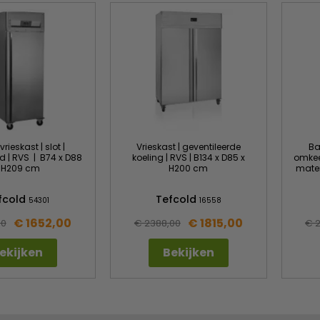
rieskast | slot |
Vrieskast | geventileerde
Ba
d | RVS | B74 x D88
koeling | RVS | B134 x D85 x
omkee
 H209 cm
H200 cm
maten
fcold
Tefcold
54301
16558
€ 1652,00
€ 1815,00
00
€ 2388,00
€ 
ekijken
Bekijken