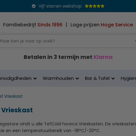
Vijf sterren webshop
Familiebedrijf
Sinds 1996
|
Lage prijzen
Hoge Service
Betalen in 3 termijn met
Klarna
enodigdheden
Warmhouden
Bar & Tafel
Hygie
d Vrieskast
 Vrieskast
Megastore vindt u alle TefCold horeca Vrieskasten. De vrieskas
atie en een temperatuurbereik van -18°C/-20°C.