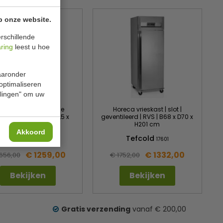
p onze website.
rschillende
aring
leest u hoe
waaronder
 optimaliseren
ellingen" om uw
ieskast | geventileerde
Horeca vrieskast | slot |
ing | RVS | B142 x D87,5 x
geventileerd | RVS | B68 x D70 x
H209 cm
H201 cm
Akkoord
Tefcold
Tefcold
66285
17601
€ 1259,00
€ 1332,00
1656,00
€ 1752,00
Bekijken
Bekijken
Gratis verzending
vanaf € 200,00