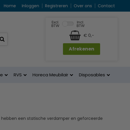
Home
Inloggen
Registreren
Over ons
Contact
Excl.
Incl.
BTW
BTW
€ 0,-
Afrekenen
ne
RVS
Horeca Meubilair
Disposables
ten hebben een statische verdamper en geforceerde