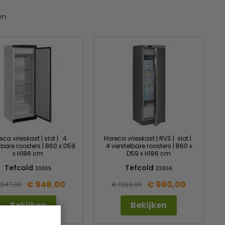
en
eca vrieskast | slot | 4
Horeca vrieskast | RVS | slot |
lbare roosters | B60 x D59
4 verstelbare roosters | B60 x
x H186 cm
D59 x H186 cm
Tefcold
Tefcold
33865
33866
€ 948,00
€ 980,00
1247,00
€ 1289,00
Bekijken
Bekijken