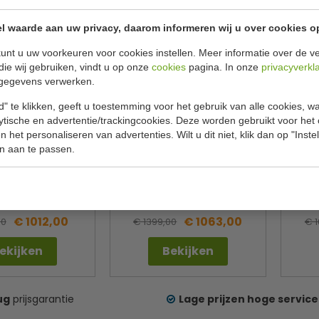
l waarde aan uw privacy, daarom informeren wij u over cookies o
unt u uw voorkeuren voor cookies instellen. Meer informatie over de ve
die wij gebruiken, vindt u op onze
cookies
pagina. In onze
privacyverkl
gegevens verwerken.
" te klikken, geeft u toestemming voor het gebruik van alle cookies, 
lytische en advertentie/trackingcookies. Deze worden gebruikt voor het
 het personaliseren van advertenties. Wilt u dit niet, klik dan op "Inst
n aan te passen.
statische koeling | 6
Horeca vrieskast | RVS | slot |
Vr
nken | B78 x D70 x
6 vaste roosters | B78 x D72 x
koel
H190 cm
H172 cm
fcold
Tefcold
33641
34071
€ 1012,00
€ 1063,00
00
€ 1399,00
€ 
ekijken
Bekijken
ug
prijsgarantie
Lage prijzen hoge service