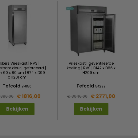
kkers Vrieskast | RVS |
Vrieskast | geventileerde
rbare deur | geforceerd |
koeling | RVS | B142 x D86 x
 60 x 80 cm | B74 x D99
H209 cm
x H201 cm
Tefcold
Tefcold
BF850
54299
€ 1816,00
€ 2771,00
2390,00
€ 3646,00
Bekijken
Bekijken