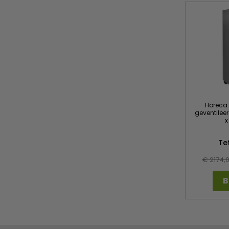
Horeca v
geventileer
x
Te
€ 2174,
B