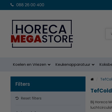
088 26 00 400
Koelen en Vriezen
Keukenapparatuur
Koksb
TefCol
Filters
TefCold
Reset filters
Bij Horeca 
luchtcircul