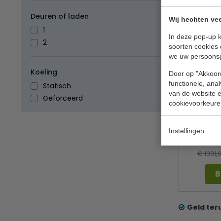
Deuren of laden
Wij hechten vee
1
In deze pop-up k
2
soorten cookies 
we uw persoons
Koeling
Door op "Akkoord
functionele, ana
Statisch
van de website en
Geforceerd
cookievoorkeure
Vrieskast | 
vaste pla
Instellingen
Te
€ 1331,
B
Geld ter