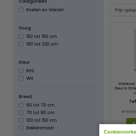
Categorieën
Koelen en Vriezen
Hoog
150 tot 190 cm
190 tot 220 cm
Kleur
RVS
Wit
Vrieskast 
Deur Is Omk
Breed
Te
60 tot 70 cm
€ 992,
70 tot 80 cm
100 tot 150 cm
B
Bakkersmaat
Cookievoork