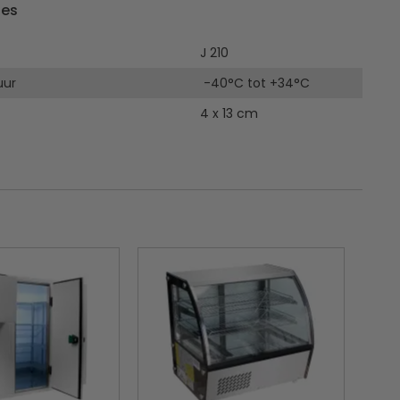
ies
J 210
uur
-40°C tot +34°C
4 x 13 cm