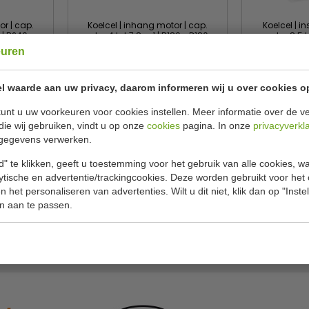
or | cap.
Koelcel | inhang motor | cap.
Koelcel | i
 | B240 x
motor 4 tot 7.8 m³ | B180 x D180 x
motor 8.5 t
l inhoud
H220 cm | inhoud cel 5.5 m³
D180 x H220 
euren
CombiSteel
CombiS
.1095 +
7489.1035 +
l waarde aan uw privacy, daarom informeren wij u over cookies o
7265.1000
7
unt u uw voorkeuren voor cookies instellen. Meer informatie over de ve
01,00
€ 4090,00
€ 6105,00
€ 6250,0
die wij gebruiken, vindt u op onze
cookies
pagina. In onze
privacyverkl
gegevens verwerken.
Bekijken
Be
" te klikken, geeft u toestemming voor het gebruik van alle cookies, 
lytische en advertentie/trackingcookies. Deze worden gebruikt voor het
 het personaliseren van advertenties. Wilt u dit niet, klik dan op "Inst
n aan te passen.
Onze merken