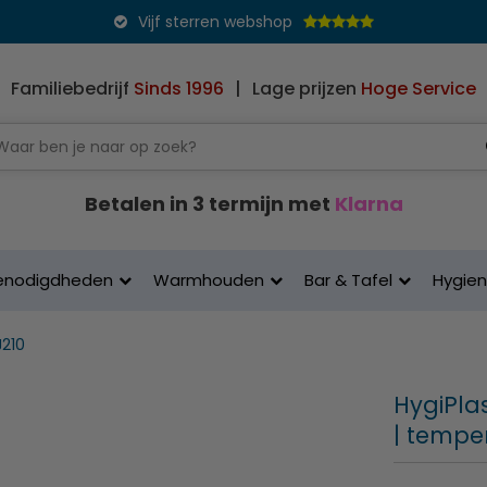
Vijf sterren webshop
Familiebedrijf
Sinds 1996
|
Lage prijzen
Hoge Service
Betalen in 3 termijn met
Klarna
enodigdheden
Warmhouden
Bar & Tafel
Hygie
J210
HygiPlas
| tempe