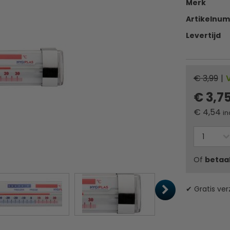
Merk
Artikelnu
Levertijd
€ 3,99
|
€ 3,7
€
4,54
in
Of
betaa
✔ Gratis ver