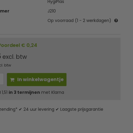
HygiPlas
mmer
J210
Op voorraad (1 - 2 werkdagen)
Voordeel € 0,24
5
excl. btw
cl. btw
In winkelwagentje
l
1,51
in 3 termijnen
met Klarna
zending* ✔ 24 uur levering ✔ Laagste prijsgarantie