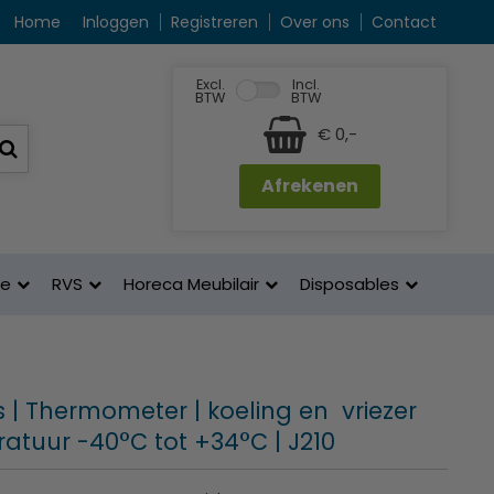
Home
Inloggen
Registreren
Over ons
Contact
Excl.
Incl.
BTW
BTW
€ 0,-
Afrekenen
ne
RVS
Horeca Meubilair
Disposables
 | Thermometer | koeling en vriezer
ratuur -40°C tot +34°C | J210