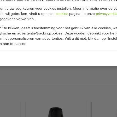
Specificat
unt u uw voorkeuren voor cookies instellen. Meer informatie over de ve
dt uw warme drank perfect op temperatuur. De
die wij gebruiken, vindt u op onze
cookies
pagina. In onze
privacyverkl
Model
 biedt uitstekende isolatie en de kan is door
gegevens verwerken.
Inhoud
allerhande bijeenkomsten en evenementen waar
" te klikken, geeft u toestemming voor het gebruik van alle cookies, 
H x Ø
lytische en advertentie/trackingcookies. Deze worden gebruikt voor het
 het personaliseren van advertenties. Wilt u dit niet, klik dan op "Inst
Materiaal
n aan te passen.