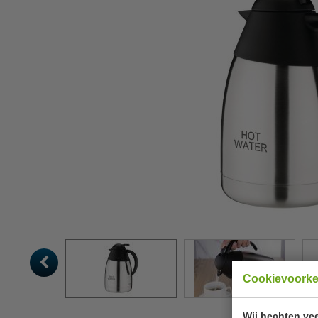
Cookievoork
Wij hechten vee