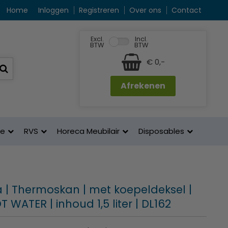
Home
Inloggen
Registreren
Over ons
Contact
Excl.
Incl.
BTW
BTW
€ 0,-
Afrekenen
ne
RVS
Horeca Meubilair
Disposables
 | Thermoskan | met koepeldeksel |
T WATER | inhoud 1,5 liter | DL162