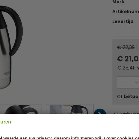
Merk
Artikelnu
Levertijd
€ 22,39
|
€ 21,
€
25,41
i
Of
betaa
✔ Gratis ver
euren
l waarde aan uw privacy, daarom informeren wij u over cookies o