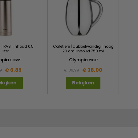
| RVS | Inhoud 0,5
Cafetière | dubbelwandig | hoog
liter
20 cm| inhoud 750 ml
mpia
Olympia
CN695
W837
€ 6,85
€ 38,00
9
€ 39,99
kijken
Bekijken