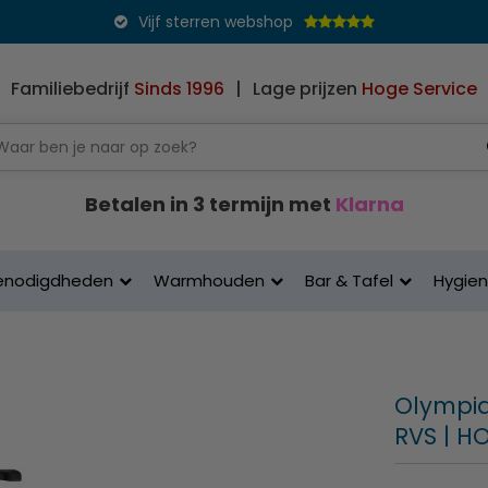
Vijf sterren webshop
Familiebedrijf
Sinds 1996
|
Lage prijzen
Hoge Service
Betalen in 3 termijn met
Klarna
enodigdheden
Warmhouden
Bar & Tafel
Hygie
Olympia
RVS | HO