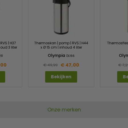
RVS | H37
Thermoskan | pomp | RVS | H44
Thermosfles 
oud 3 liter
x Ø 15 cm | inhoud 4 liter
Olympia
Oly
28
DL166
,00
€ 47,00
€ 49,99
€ 7,2
Bekijken
Be
Onze merken