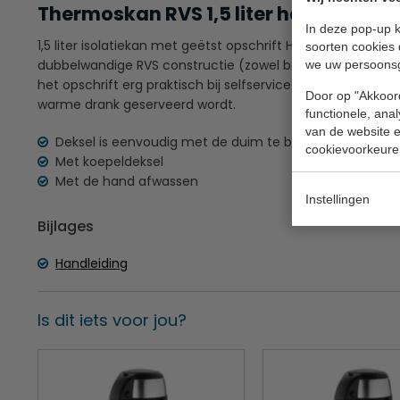
Thermoskan RVS 1,5 liter heet water
In deze pop-up k
1,5 liter isolatiekan met geëtst opschrift HOT WATER hou
soorten cookies 
dubbelwandige RVS constructie (zowel bodem als zijkanten)
we uw persoons
het opschrift erg praktisch bij selfservice. Ideaal voor 
Door op "Akkoord
warme drank geserveerd wordt.
functionele, ana
van de website en
Deksel is eenvoudig met de duim te bedienen
cookievoorkeure
Met koepeldeksel
Met de hand afwassen
Instellingen
Bijlages
Handleiding
Is dit iets voor jou?