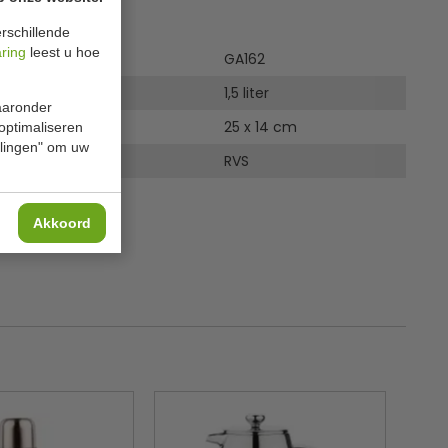
ies
rschillende
aring
leest u hoe
GA162
1,5 liter
waaronder
25 x 14 cm
 optimaliseren
ellingen" om uw
RVS
Akkoord