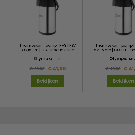
Thermoskan | pomp | RVS | H37
Thermoskan | pomp | 
x Ø 15 cm | TEA | inhoud 3 liter
x Ø 15 cm | COFFEE | inh
Olympia
Olympia
DP127
DP1
€ 41,00
€ 41
€ 43,99
€ 43,99
Bekijken
Bekijken