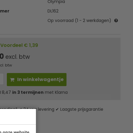
Olympia
mmer
DL162
Op voorraad (1 - 2 werkdagen)
Voordeel € 1,39
00
excl. btw
ncl. btw
In winkelwagentje
l
8,47
in 3 termijnen
met Klarna
zending* ✔ 24 uur levering ✔ Laagste prijsgarantie
p onze website.