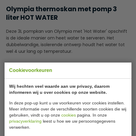
Olympia thermoskan met pomp 3
liter HOT WATER
Deze 3L pompkan van Olympia met 'Hot Water' opschrift
is de ideale manier om heet water te serveren. Het
dubbelwandige, isolerende ontwerp houdt het water tot
wel 4 uur lang op temperatuur.
In combinatie met de royale 3L inhoud zorgt dit ervoor
Cookievoorkeuren
dat u hem niet vaak opnieuw hoeft te vullen en er minder
Lees meer
water wordt verspild.
Wij hechten veel waarde aan uw privacy, daarom
Bijlages
Dankzij het dubbelwandige ontwerp blijft de buitenmantel
informeren wij u over cookies op onze website.
koel; wel zo veilig voor klanten en personeel die de kan
Handleiding
In deze pop-up kunt u uw voorkeuren voor cookies instellen.
oppakken.
Meer informatie over de verschillende soorten cookies die wij
Specificaties
gebruiken, vindt u op onze
cookies
pagina. In onze
Dubbelwandig, isolerend ontwerp voor maximaal
privacyverklaring
leest u hoe we uw persoonsgegevens
warmtebehoud
verwerken.
Model
GA129
Dankzij het dubbelwandige ontwerp blijft de buitenkant