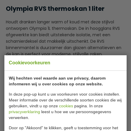
Olympia RVS thermoskan 1 liter
Houdt dranken langer warm of koud met deze stijlvol
ontworpen Olympia 1L thermoskan. De in hoogglans RVS
afgewerkte kan biedt uitstekende isolatie, met een
scharnierdeksel dat makkelijk uitschenkt. De RVS
binnenmantel is duurzamer dan glazen alternatieven en
de kan is perfect voor moderne, stijlvolle zaken.
Cookievoorkeuren
Dubbelwandig RVS voor uitstekende isolatie
Lees meer
Kraag, deksel en handvat verchroomd
Wij hechten veel waarde aan uw privacy, daarom
Klapdeksel met rubberen afdichting
informeren wij u over cookies op onze website.
Bijlages
In deze pop-up kunt u uw voorkeuren voor cookies instellen.
Handleiding
Meer informatie over de verschillende soorten cookies die wij
gebruiken, vindt u op onze
cookies
pagina. In onze
Specificaties
privacyverklaring
leest u hoe we uw persoonsgegevens
verwerken.
Model
GA167
Door op "Akkoord" te klikken, geeft u toestemming voor het