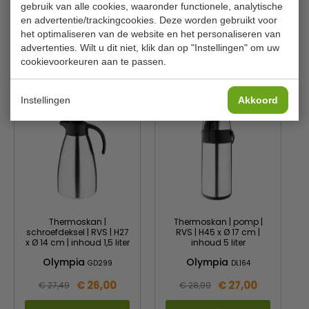
gebruik van alle cookies, waaronder functionele, analytische
Inhoud
1 liter
en advertentie/trackingcookies. Deze worden gebruikt voor
H x Ø
22,5 x 14,5 cm
het optimaliseren van de website en het personaliseren van
advertenties. Wilt u dit niet, klik dan op "Instellingen" om uw
cookievoorkeuren aan te passen.
Is dit iets voor jou?
Instellingen
Akkoord
Thermoskan |
Thermoskan | pomp |
schroefdeksel | RVS | H27
RVS | H45 x Ø 17 cm |
x Ø 14 cm | inhoud 1,5 liter
inhoud 5 liter
Olympia
Olympia
GD299
DL164
€ 26,00
€ 27,00
€ 27,49
€ 28,99