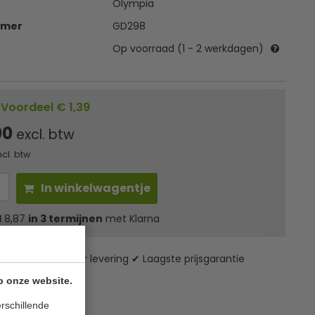
Olympia
mmer
GD298
Op voorraad (1 - 2 werkdagen)
Voordeel € 1,39
00
excl. btw
ncl. btw
In winkelwagentje
l
8,87
in 3 termijnen
met Klarna
zending* ✔ 24 uur levering ✔ Laagste prijsgarantie
p onze website.
rschillende