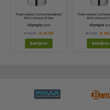
Thermoskan | scharnierdeksel |
Thermoskan | scharnie
RVS | inhoud 1,5 liter
RVS | inhoud 2 l
Olympia
Olympia
DL168
DL1
€ 41,00
€ 49
€ 43,99
€ 51,99
Bekijken
Bekijken