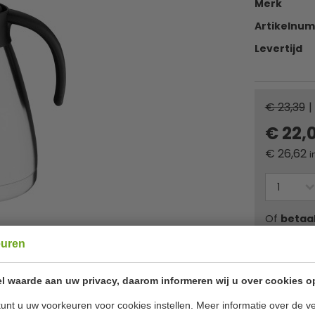
Merk
Artikelnu
Levertijd
€ 23,39
|
€ 22,
€
26,62
i
Of
betaa
euren
✔ Gratis ver
l waarde aan uw privacy, daarom informeren wij u over cookies o
unt u uw voorkeuren voor cookies instellen. Meer informatie over de ve