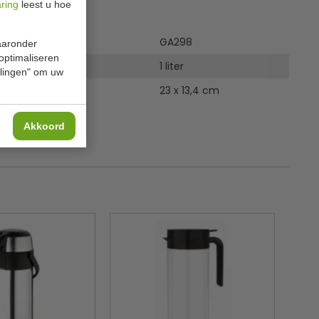
aring
leest u hoe
ies
GA298
waaronder
 optimaliseren
1 liter
ellingen" om uw
23 x 13,4 cm
Akkoord