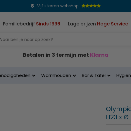
Vijf sterren webshop
Familiebedrijf
Sinds 1996
|
Lage prijzen
Hoge Service
Betalen in 3 termijn met
Klarna
enodigdheden
Warmhouden
Bar & Tafel
Hygie
Olympia
H23 x Ø 