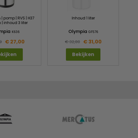
| pomp | RVS | H37
Inhoud 1 liter
 | inhoud 3 liter
ympia
Olympia
K636
GF576
€ 27,00
€ 31,00
9
€ 32,80
kijken
Bekijken