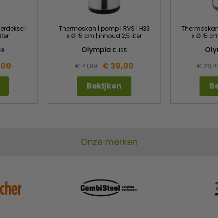
rdeksel |
Thermoskan | pomp | RVS | H33
Thermoskan 
iter
x Ø 15 cm | inhoud 2,5 liter
x Ø 15 cm
Olympia
Ol
69
DL165
,00
€ 39,00
€ 41,99
€ 28,4
Bekijken
Be
Onze merken