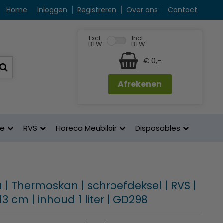
Home
Inloggen
Registreren
Over ons
Contact
Excl.
Incl.
BTW
BTW
€ 0,-
Afrekenen
ne
RVS
Horeca Meubilair
Disposables
 | Thermoskan | schroefdeksel | RVS |
13 cm | inhoud 1 liter | GD298