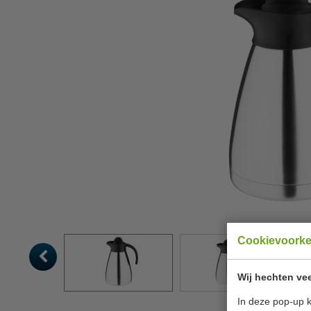
Cookievoork
Wij hechten vee
In deze pop-up k