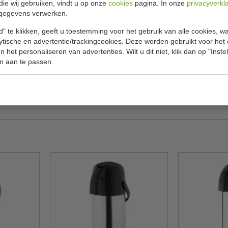
die wij gebruiken, vindt u op onze
cookies
pagina. In onze
privacyverkl
Specificat
 liter
gegevens verwerken.
geborsteld RVS met een handige schroefdop.
Model
" te klikken, geeft u toestemming voor het gebruik van alle cookies, 
 koffietentjes, cafés en kantines.
lytische en advertentie/trackingcookies. Deze worden gebruikt voor het
Inhoud
 het personaliseren van advertenties. Wilt u dit niet, klik dan op "Inst
d
n aan te passen.
H x Ø