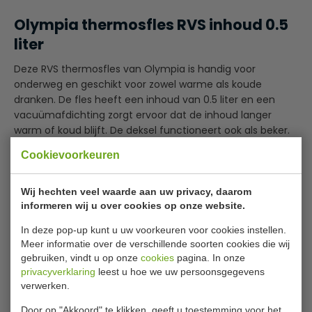
Olympia thermosfles RVS inhoud 0.5
liter
Deze RVS thermosfles van Olympia is handig voor
onderweg en geschikt voor zowel warme als koude
dranken. De fles heeft een inhoud van 0.5 liter en een
vacuümafdichting zorgt ervoor dat de inhoud langer
warm of koud blijft. De deksel functioneert ook als beker.
Cookievoorkeuren
Geschikt voor warme en koude dranken
Vacuümafdichting
Lees meer
Deksel functioneert ook als beker
Wij hechten veel waarde aan uw privacy, daarom
Verkrijgbaar in 0,5 of 1Liter
informeren wij u over cookies op onze website.
Bijlages
In deze pop-up kunt u uw voorkeuren voor cookies instellen.
Meer informatie over de verschillende soorten cookies die wij
Handleiding
gebruiken, vindt u op onze
cookies
pagina. In onze
privacyverklaring
leest u hoe we uw persoonsgegevens
Specificaties
verwerken.
Model
GA695
Door op "Akkoord" te klikken, geeft u toestemming voor het