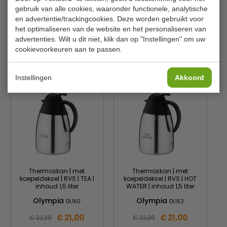
gebruik van alle cookies, waaronder functionele, analytische
Inhoud
0.5 liter
en advertentie/trackingcookies. Deze worden gebruikt voor
het optimaliseren van de website en het personaliseren van
Materiaal
RVS
advertenties. Wilt u dit niet, klik dan op "Instellingen" om uw
cookievoorkeuren aan te passen.
Is dit iets voor jou?
Instellingen
Akkoord
Thermoskan | met
Thermoskan | met
koepeldeksel | RVS | TEA |
koepeldeksel | RVS | HOT
inhoud 1,5 liter
WATER | inhoud 1,5 liter
Olympia
Olympia
DL160
DL162
€ 21,00
€ 21,00
€ 22,39
€ 22,39