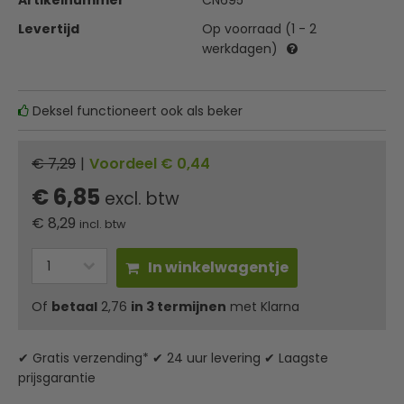
Artikelnummer
CN695
Levertijd
Op voorraad (1 - 2
werkdagen)
Deksel functioneert ook als beker
€ 7,29
|
Voordeel € 0,44
€ 6,85
excl. btw
€
8,29
incl. btw
In winkelwagentje
Of
betaal
2,76
in 3 termijnen
met Klarna
✔ Gratis verzending* ✔ 24 uur levering ✔ Laagste
prijsgarantie