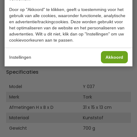
Deze economische tissue toiletpapierdispenser is een
eenvoudig na te vullen en hygiënisch dispensersysteem
Door op "Akkoord" te klikken, geeft u toestemming voor het
dat het risico op kruisbesmetting in drukbezochte
gebruik van alle cookies, waaronder functionele, analytische
toiletten vermindert. Vellen worden per stuk afgegeven
en advertentie/trackingcookies. Deze worden gebruikt voor
het optimaliseren van de website en het personaliseren van
door de dispenser en kunnen met één hand worden
advertenties. Wilt u dit niet, klik dan op "Instellingen" om uw
uitgenomen.
cookievoorkeuren aan te passen.
In combinatie te gebruiken met toiletissue:
GD307
Instellingen
Akkoord
Lees meer
Hygiënische afgifte per vel
Economisch en eenvoudig na te vullen
Specificaties
Model
Y 037
Merk
Tork
Afmetingen H x B x D
31 x 15 x 13 cm
Materiaal
Kunststof
Gewicht
700 g