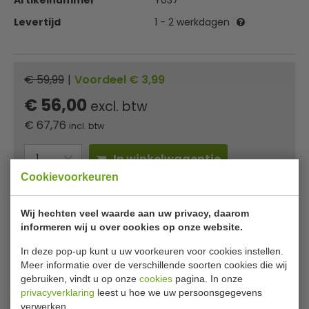
Artikelnummer
Y037
Levertijd
1 - 2 werkdagen
€ 59,99
|
Voordeel € 3,99
€ 56,00
excl. btw
€
67,76
incl. btw
In winkelwagentje
Cookievoorkeuren
Of
betaal
22,59
in 3 termijnen
met Klarna
Wij hechten veel waarde aan uw privacy, daarom
informeren wij u over cookies op onze website.
✔ Gratis verzending* ✔ 24 uur levering ✔ Laagste
prijsgarantie
In deze pop-up kunt u uw voorkeuren voor cookies instellen.
Meer informatie over de verschillende soorten cookies die wij
gebruiken, vindt u op onze
cookies
pagina. In onze
Tork tissue toiletpapierdispenser
privacyverklaring
leest u hoe we uw persoonsgegevens
verwerken.